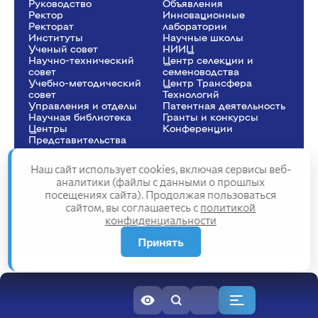
Руководство
Объявления
Ректор
Инновационные
Рeкторат
лаборатории
Институты
Научные школы
Ученый совет
НИИЦ
Научно-технический
Центр селекции и
совет
семеноводства
Учебно-методический
Центр Трансфера
совет
Технологий
Управления и отделы
Патентная деятельность
Научная библиотека
Гранты и конкурсы
Центры
Конференции
Представительства
Наш сайт использует cookies, включая сервисы веб-
аналитики (файлы с данными о прошлых
посещениях сайта). Продолжая пользоваться
Сведения об образовательной организации
сайтом, вы соглашаетесь с
политикой
Политика конфиденциальности
конфиденциальности
Структура сайта
2025
Принять