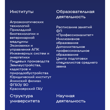
Институты
Образовательная
деятельность
Агроэкологических
технологий
Расписание занятий
Прикладной
ФП
биотехнологии и
«Профессионалитет»
ветеринарной
Инклюзивное
медицины
образование
Экономики и
Дополнительное
управления АПК
профессиональное
Инженерных систем и
образование
энергетики
Центр подготовки
Пищевых производств
специалистов среднего
Землеустройства,
звена
кадастров и
природообустройства
Юридический институт
Ачинский филиал
ФГБОУ ВО
Красноярский ГАУ
Структура
Научная
университета
деятельность