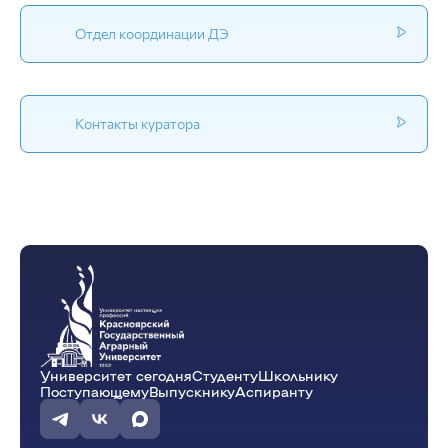
Отдел координации ДЭ
Контакты куратора
Университет сегодня
Студенту
Школьнику
Поступающему
Выпускнику
Аспиранту