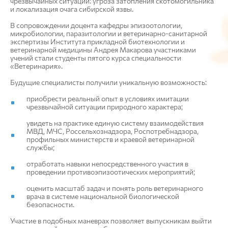
чрезвычайных ситуаций: угроза затопления скотомогильника
и локализация очага сибирской язвы.
В сопровождении доцента кафедры эпизоотологии,
микробиологии, паразитологии и ветеринарно-санитарной
экспертизы Института прикладной биотехнологии и
ветеринарной медицины Андрея Макарова участниками
учений стали студенты пятого курса специальности
«Ветеринария».
Будущие специалисты получили уникальную возможность:
приобрести реальный опыт в условиях имитации
чрезвычайной ситуации природного характера;
увидеть на практике единую систему взаимодействия
МВД, МЧС, Россельхознадзора, Роспотребнадзора,
профильных министерств и краевой ветеринарной
службы;
отработать навыки непосредственного участия в
проведении противоэпизоотических мероприятий;
оценить масштаб задач и понять роль ветеринарного
врача в системе национальной биологической
безопасности.
Участие в подобных маневрах позволяет выпускникам выйти