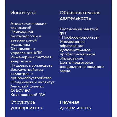
Институты
Образовательная
деятельность
Агроэкологических
технологий
Расписание занятий
Прикладной
ФП
биотехнологии и
«Профессионалитет»
ветеринарной
Инклюзивное
медицины
образование
Экономики и
Дополнительное
управления АПК
профессиональное
Инженерных систем и
образование
энергетики
Центр подготовки
Пищевых производств
специалистов среднего
Землеустройства,
звена
кадастров и
природообустройства
Юридический институт
Ачинский филиал
ФГБОУ ВО
Красноярский ГАУ
Структура
Научная
университета
деятельность