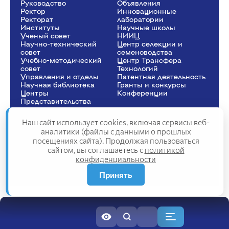
Руководство
Объявления
Ректор
Инновационные
Рeкторат
лаборатории
Институты
Научные школы
Ученый совет
НИИЦ
Научно-технический
Центр селекции и
совет
семеноводства
Учебно-методический
Центр Трансфера
совет
Технологий
Управления и отделы
Патентная деятельность
Научная библиотека
Гранты и конкурсы
Центры
Конференции
Представительства
Наш сайт использует cookies, включая сервисы веб-
аналитики (файлы с данными о прошлых
посещениях сайта). Продолжая пользоваться
Сведения об образовательной организации
сайтом, вы соглашаетесь с
политикой
Политика конфиденциальности
конфиденциальности
Структура сайта
2025
Принять