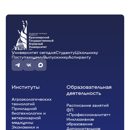
Университет сегодня
Студенту
Школьнику
Поступающему
Выпускнику
Аспиранту
Институты
Образовательная
деятельность
Агроэкологических
технологий
Расписание занятий
Прикладной
ФП
биотехнологии и
«Профессионалитет»
ветеринарной
Инклюзивное
медицины
образование
Экономики и
Дополнительное