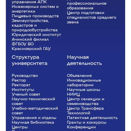
управления АПК
профессиональное
Инженерных систем и
образование
энергетики
Центр подготовки
Пищевых производств
специалистов среднего
Землеустройства,
звена
кадастров и
природообустройства
Юридический институт
Ачинский филиал
ФГБОУ ВО
Красноярский ГАУ
Структура
Научная
университета
деятельность
Руководство
Объявления
Ректор
Инновационные
Рeкторат
лаборатории
Институты
Научные школы
Ученый совет
НИИЦ
Научно-технический
Центр селекции и
совет
семеноводства
Учебно-методический
Центр Трансфера
совет
Технологий
Управления и отделы
Патентная деятельность
Научная библиотека
Гранты и конкурсы
Центры
Конференции