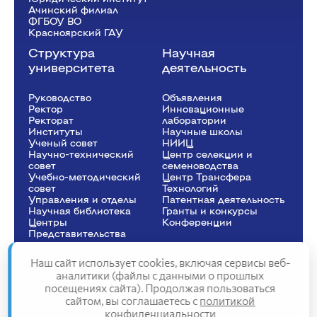
Ачинский филиал
ФГБОУ ВО
Красноярский ГАУ
Структура
Научная
университета
деятельность
Руководство
Объявления
Ректор
Инновационные
Рeкторат
лаборатории
Институты
Научные школы
Ученый совет
НИИЦ
Научно-технический
Центр селекции и
совет
семеноводства
Учебно-методический
Центр Трансфера
совет
Технологий
Управления и отделы
Патентная деятельность
Научная библиотека
Гранты и конкурсы
Центры
Конференции
Представительства
Наш сайт использует cookies, включая сервисы веб-
аналитики (файлы с данными о прошлых
посещениях сайта). Продолжая пользоваться
Сведения об образовательной организации
сайтом, вы соглашаетесь с
политикой
Политика конфиденциальности
конфиденциальности
Структура сайта