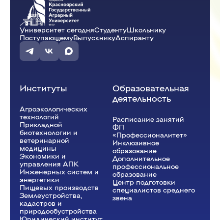
Университет сегодня
Студенту
Школьнику
Поступающему
Выпускнику
Аспиранту
Институты
Образовательная
деятельность
Агроэкологических
технологий
Расписание занятий
Прикладной
ФП
биотехнологии и
«Профессионалитет»
ветеринарной
Инклюзивное
медицины
образование
Экономики и
Дополнительное
управления АПК
профессиональное
Инженерных систем и
образование
энергетики
Центр подготовки
Пищевых производств
специалистов среднего
Землеустройства,
звена
кадастров и
природообустройства
Юридический институт