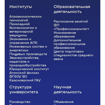
Институты
Образовательная
деятельность
Агроэкологических
технологий
Расписание занятий
Прикладной
ФП
биотехнологии и
«Профессионалитет»
ветеринарной
Инклюзивное
медицины
образование
Экономики и
Дополнительное
управления АПК
профессиональное
Инженерных систем и
образование
энергетики
Центр подготовки
Пищевых производств
специалистов среднего
Землеустройства,
звена
кадастров и
природообустройства
Юридический институт
Ачинский филиал
ФГБОУ ВО
Красноярский ГАУ
Структура
Научная
университета
деятельность
Руководство
Объявления