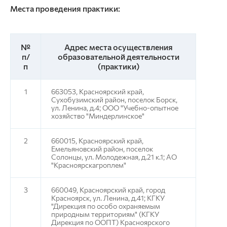
Места проведения практики:
№
Адрес места осуществления
п/
образовательной деятельности
п
(практики)
1
663053, Красноярский край,
Сухобузимский район, поселок Борск,
ул. Ленина, д.4; ООО "Учебно-опытное
хозяйство "Миндерлинское"
2
660015, Красноярский край,
Емельяновский район, поселок
Солонцы, ул. Молодежная, д.21 к.1; АО
"Красноярскагроплем"
3
660049, Красноярский край, город
Красноярск, ул. Ленина, д.41; КГКУ
"Дирекция по особо охраняемым
природным территориям" (КГКУ
Дирекция по ООПТ) Красноярского