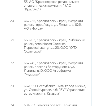
55; АО "Красноярская региональная
энергетическая компания" (АО
"КрасЭко")
20
662255, Красноярский край, Ужурский
район, город Ужур, ул. Ленина, д. 82б;
АО «Искра»
21
663953, Красноярский край, Рыбинский
район, село Новая Солянка,
Первомайская ул., д.23; ООО "ОПХ
Солянское"
22
662245, Красноярский край, Ужурский
район, поселок Златоруновск, ул.
Ленина, д.10; ООО Агрофирма
"Учумская"
23
667000, Республика Тыва, город Кызыл,
ул. Оюна Курседи, д.6; ГБУ "Управление
ветеринарии г. Кызыла"
24
634537, Томская область, Томский