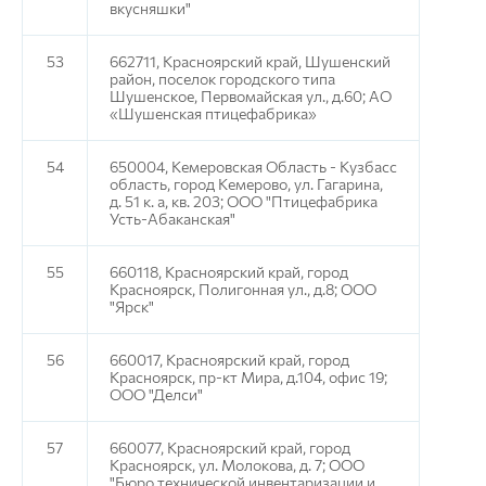
вкусняшки"
53
662711, Красноярский край, Шушенский
район, поселок городского типа
Шушенское, Первомайская ул., д.60; АО
«Шушенская птицефабрика»
54
650004, Кемеровская Область - Кузбасс
область, город Кемерово, ул. Гагарина,
д. 51 к. а, кв. 203; ООО "Птицефабрика
Усть-Абаканская"
55
660118, Красноярский край, город
Красноярск, Полигонная ул., д.8; ООО
"Ярск"
56
660017, Красноярский край, город
Красноярск, пр-кт Мира, д.104, офис 19;
ООО "Делси"
57
660077, Красноярский край, город
Красноярск, ул. Молокова, д. 7; ООО
"Бюро технической инвентаризации и