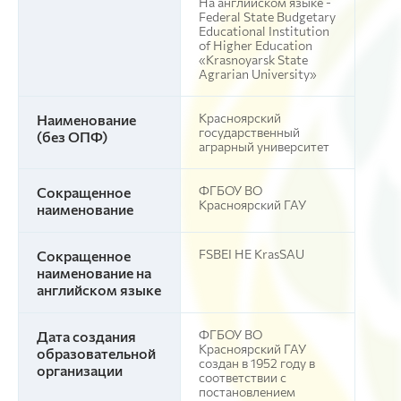
На английском языке -
Federal State Budgetary
Educational Institution
of Higher Education
«Krasnoyarsk State
Agrarian University»
Красноярский
Наименование
государственный
(без ОПФ)
аграрный университет
ФГБОУ ВО
Сокращенное
Красноярский ГАУ
наименование
FSBEI НЕ KrasSAU
Сокращенное
наименование на
английском языке
ФГБОУ ВО
Дата создания
Красноярский ГАУ
образовательной
создан в 1952 году в
организации
соответствии с
постановлением