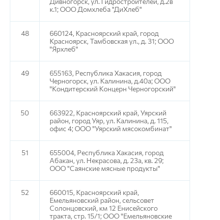
Дивногорск, ул. Гидростроителей, д.2в
к.1; ООО Домхлеба "ДиХлеб"
48
660124, Красноярский край, город
Красноярск, Тамбовская ул., д. 31; ООО
"Ярхлеб"
49
655163, Республика Хакасия, город
Черногорск, ул. Калинина, д.40а; ООО
"Кондитерский Концерн Черногорский"
50
663922, Красноярский край, Уярский
район, город Уяр, ул. Калинина, д. 115,
офис 4; ООО "Уярский мясокомбинат"
51
655004, Республика Хакасия, город
Абакан, ул. Некрасова, д. 23а, кв. 29;
ООО "Саянские мясные продукты"
52
660015, Красноярский край,
Емельяновский район, сельсовет
Солонцовский, км 12 Енисейского
тракта, стр. 15/1; ООО "Емельяновские