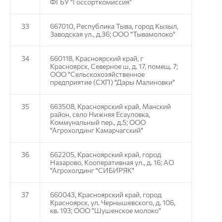
ФГБУ "Госсорткомиссия"
33
667010, Республика Тыва, город Кызыл,
Заводская ул., д.36; ООО "Тывамолоко"
34
660118, Красноярский край, г
Красноярск, Северное ш, д. 17, помещ. 7;
ООО "Сельскохозяйственное
предприятие (СХП) "Дары Малиновки"
35
663508, Красноярский край, Манский
район, село Нижняя Есауловка,
Коммунальный пер., д.5; ООО
"Агрохолдинг Камарчагский"
36
662205, Красноярский край, город
Назарово, Кооперативная ул., д. 16; АО
"Агрохолдинг "СИБИРЯК"
37
660043, Красноярский край, город
Красноярск, ул. Чернышевского, д. 106,
кв. 193; ООО "Шушенское молоко"