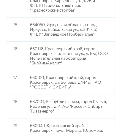
Красноярск, Карьерная ул., д. 26"а";
ФГБУ Национальный парк
"Красноярские столбы"
15
664050, Иркутская область, город
Иркутск, Байкальская ул., д.291 к.б;
ФГБУ "Заповедное Прибайкалье"
16
660118, Красноярский край, город
Красноярск, Полигонная ул., д. 8-а; ООО
Испытательная лаборатория
"БиоХимАналит"
17
660021, Красноярский край, город
Красноярск, ул. Бограда, д.144а; ПАО
"РОССЕТИ СИБИРЬ"
18
667001, Республика Тыва, город Кызыл,
Рабочая ул., д. 4; АО "Россети Сибирь
Тываэнерго"
19
660049, Красноярский край, г
Красноярск, пр-кт Мира, д. 10, помещ.