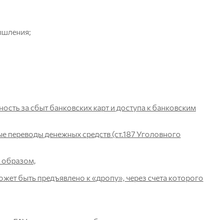
ышления;
ость за сбыт банковских карт и доступа к банковским
е переводы денежных средств (ст.187 Уголовного
м образом,
жет быть предъявлено к «дропу», через счета которого