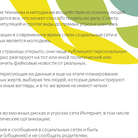
Красноярский ГАУ
 техникам и методикам воздействия на психику людей.
ится все, что может способствовать их делу. Спектр
Правовых и социально-экономических
ипуляций и пропаганды до прямых угроз и шантажа.
дисциплин
Агроинженерии
ации в современное время стали социальные сети и
ых является молодежь.
Центр подготовки специалистов
и страницы открыто, они чаще публикуют персональную
среднего звена
рко реагируют на тот или иной политический или
личить фейковые новости от реальных.
ересующие их данные и еще на этапе планирования
ых жертв, выбирая тех людей, которые демонстрируют
иные взгляды, и в то же время не имеют четких
 возможных рисках и угрозах сети Интернет, в том числе
тические организации;
ния и сообщения в социальных сетях и быть
и (общения) и не сообщать родителям;