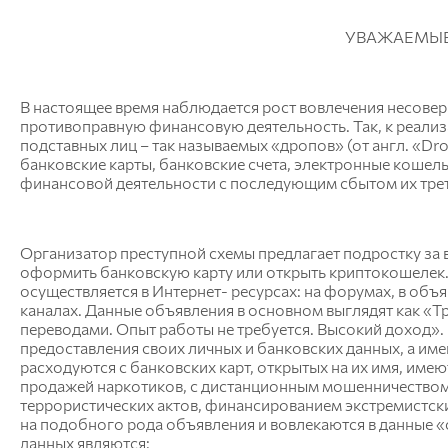
УВАЖАЕМЫЕ
В настоящее время наблюдается рост вовлечения несовер
противоправную финансовую деятельность. Так, к реали
подставных лиц – так называемых «дропов» (от англ. «Dro
банковские карты, банковские счета, электронные кошель
финансовой деятельности с последующим сбытом их тре
Организатор преступной схемы предлагает подростку за в
оформить банковскую карту или открыть криптокошелек
осуществляется в Интернет- ресурсах: на форумах, в объ
каналах. Данные объявления в основном выглядят как «Т
переводами. Опыт работы не требуется. Высокий доход».
предоставления своих личных и банковских данных, а име
расходуются с банковских карт, открытых на их имя, име
продажей наркотиков, с дистанционным мошенничеством
террористических актов, финансированием экстремистск
на подобного рода объявления и вовлекаются в данные 
данных являются: