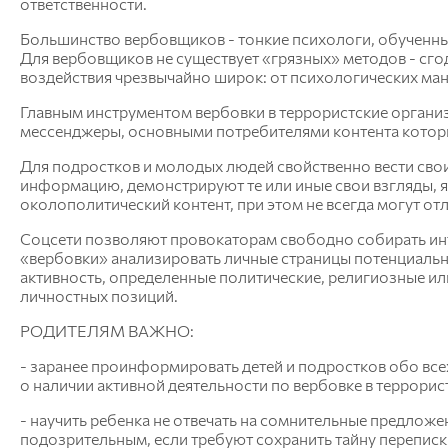
информационных систем
ответственности.
Бухгалтерский учет и статистика
Большинство вербовщиков - тонкие психологи, обученные
Психология, педагогика и экология
Для вербовщиков не существует «грязных» методов - сгод
человека
воздействия чрезвычайно широк: от психологических ман
Инженерных систем и
Главным инструментом вербовки в террористские организ
энергетики
мессенджеры, основными потребителями контента котор
Для подростков и молодых людей свойственно вести сво
Физики и математики
информацию, демонстрируют те или иные свои взгляды, я
Механизация и технический сервис в АПК
околополитический контент, при этом не всегда могут от
Общеинженерных дисциплин
Системоэнергетики
Соцсети позволяют провокаторам свободно собирать инт
Теоретических основ электротехники
«вербовки» анализировать личные страницы потенциальн
Тракторы и автомобили
активность, определенные политические, религиозные или 
Электроснабжения сельского хозяйства
личностных позиций.
РОДИТЕЛЯМ ВАЖНО:
- заранее проинформировать детей и подростков обо всех
о наличии активной деятельности по вербовке в террорис
- научить ребенка не отвечать на сомнительные предложе
подозрительным, если требуют сохранить тайну переписк