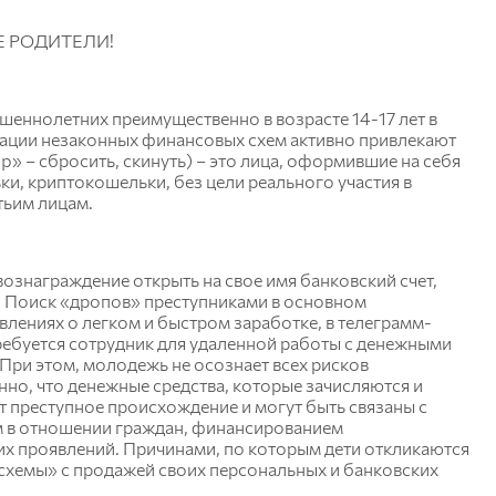
 РОДИТЕЛИ!
шеннолетних преимущественно в возрасте 14-17 лет в
зации незаконных финансовых схем активно привлекают
p» – сбросить, скинуть) – это лица, оформившие на себя
ки, криптокошельки, без цели реального участия в
тьим лицам.
ознаграждение открыть на свое имя банковский счет,
. Поиск «дропов» преступниками в основном
явлениях о легком и быстром заработке, в телеграмм-
ребуется сотрудник для удаленной работы с денежными
 При этом, молодежь не осознает всех рисков
нно, что денежные средства, которые зачисляются и
ют преступное происхождение и могут быть связаны с
 в отношении граждан, финансированием
их проявлений. Причинами, по которым дети откликаются
«схемы» с продажей своих персональных и банковских