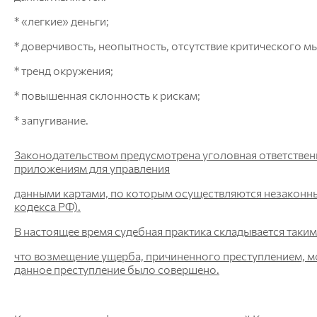
* «легкие» деньги;
* доверчивость, неопытность, отсутствие критического м
* тренд окружения;
* повышенная склонность к рискам;
* запугивание.
Законодательством предусмотрена уголовная ответственн
приложениям для управления
данными картами, по которым осуществляются незаконны
кодекса РФ).
В настоящее время судебная практика складывается таки
что возмещение ущерба, причиненного преступлением, мо
данное преступление было совершено.