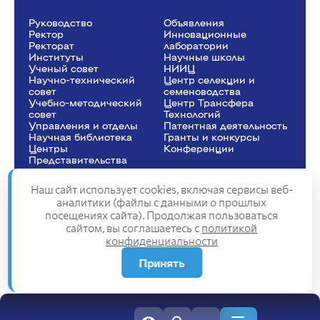
Руководство
Объявления
Ректор
Инновационные
Рeкторат
лаборатории
Институты
Научные школы
Ученый совет
НИИЦ
Научно-технический
Центр селекции и
совет
семеноводства
Учебно-методический
Центр Трансфера
совет
Технологий
Управления и отделы
Патентная деятельность
Научная библиотека
Гранты и конкурсы
Центры
Конференции
Представительства
Наш сайт использует cookies, включая сервисы веб-
аналитики (файлы с данными о прошлых
посещениях сайта). Продолжая пользоваться
Сведения об образовательной организации
сайтом, вы соглашаетесь с
политикой
Политика конфиденциальности
конфиденциальности
Структура сайта
2025
Принять