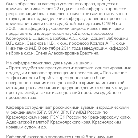
была образована кафедра уголовного права, процесса и
криминалистики. Через 22 года из этой кафедры в процессе
реорганизации была выделена в качестве самостоятельного
структурного подразделения кафедра уголовного процесса,
криминалистики и основ судебной экспертизы. С 1994 по
2005 год кафедрой руководили широко известные и яркие
представители юридической науки: д.ю.н., профессор
Корноухов В.Е., д.ю.н. Барабаш А.С., к.ю.н., доцент Заблоцкий
В.Г., к.ю.н. Сазонова Н.В., к.ю.н., професор Козлов А.П., к.ю.н
Никитенко М.Е. В сентябре 2014 года заведующим кафедрой
избрана к.ю.н. Елена Александровна Ерахтина.
На кафедре сложилась две научные школы:
«Противодействие преступности: практико-ориентированные
подходы и правовое просвещение населения»; «Повышение
эффективности борьбы с преступностью на базе
совершенствования исследований по криминалистической
методике расследования и предупреждения отдельных видов
преступлений, а также исследований проблем судебного
производства».
Кафедра сотрудничает российскими вузами и юридическими
учреждениями (БГУ, ОГАУ, ВГУ, ГУ МВД России по
Красноярскому краю, ГСУ СК России по Красноярскому краю,
Адвокатской палатой Красноярского края, Красноярским
краевым судом и др.
Кафедрой ежегодно проводится целый блок научных