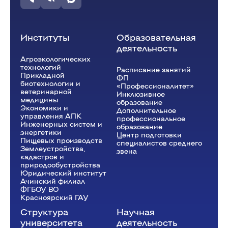
Институты
Образовательная
деятельность
Агроэкологических
технологий
Расписание занятий
Прикладной
ФП
биотехнологии и
«Профессионалитет»
ветеринарной
Инклюзивное
медицины
образование
Экономики и
Дополнительное
управления АПК
профессиональное
Инженерных систем и
образование
энергетики
Центр подготовки
Пищевых производств
специалистов среднего
Землеустройства,
звена
кадастров и
природообустройства
Юридический институт
Ачинский филиал
ФГБОУ ВО
Красноярский ГАУ
Структура
Научная
университета
деятельность