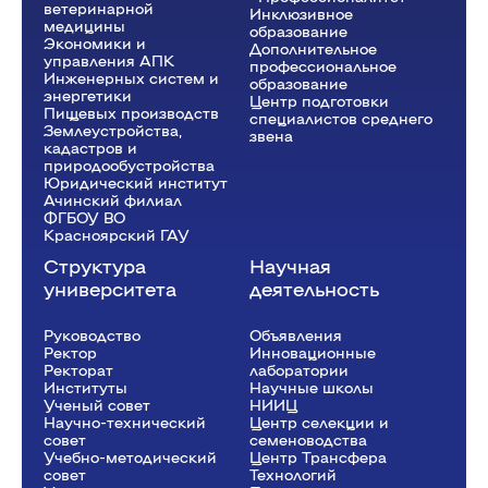
ветеринарной
Инклюзивное
медицины
образование
Экономики и
Дополнительное
управления АПК
профессиональное
Инженерных систем и
образование
энергетики
Центр подготовки
Пищевых производств
специалистов среднего
Землеустройства,
звена
кадастров и
природообустройства
Юридический институт
Ачинский филиал
ФГБОУ ВО
Красноярский ГАУ
Структура
Научная
университета
деятельность
Руководство
Объявления
Ректор
Инновационные
Рeкторат
лаборатории
Институты
Научные школы
Ученый совет
НИИЦ
Научно-технический
Центр селекции и
совет
семеноводства
Учебно-методический
Центр Трансфера
совет
Технологий