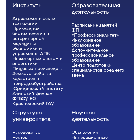
Институты
Образовательная
деятельность
Агроэкологических
технологий
Расписание занятий
Прикладной
ФП
биотехнологии и
«Профессионалитет»
ветеринарной
Инклюзивное
медицины
образование
Экономики и
Дополнительное
управления АПК
профессиональное
Инженерных систем и
образование
энергетики
Центр подготовки
Пищевых производств
специалистов среднего
Землеустройства,
звена
кадастров и
природообустройства
Юридический институт
Ачинский филиал
ФГБОУ ВО
Красноярский ГАУ
Структура
Научная
университета
деятельность
Руководство
Объявления
Ректор
Инновационные