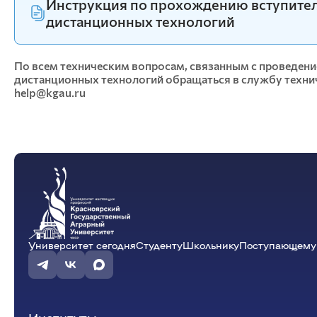
информационных систем
Инструкция по прохождению вступите
Бухгалтерский учет и статистика
дистанционных технологий
Психология, педагогика и экология
человека
По всем техническим вопросам, связанным с проведен
Инженерных систем и
дистанционных технологий обращаться в службу техни
энергетики
help@kgau.ru
Физики и математики
Механизация и технический сервис в АПК
Общеинженерных дисциплин
Системоэнергетики
Теоретических основ электротехники
Тракторы и автомобили
Электроснабжения сельского хозяйства
Университет сегодня
Студенту
Школьнику
Поступающему