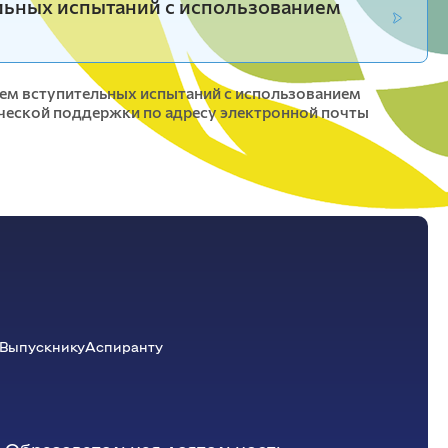
льных испытаний с использованием
Красноярский ГАУ
Правовых и социально-экономических
дисциплин
ием вступительных испытаний с использованием
Агроинженерии
ческой поддержки по адресу электронной почты
Центр подготовки специалистов
среднего звена
Выпускнику
Аспиранту