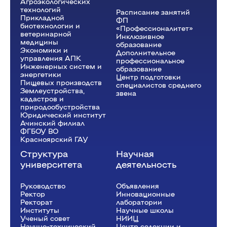
Агроэкологических
технологий
Расписание занятий
Прикладной
ФП
биотехнологии и
«Профессионалитет»
ветеринарной
Инклюзивное
медицины
образование
Экономики и
Дополнительное
управления АПК
профессиональное
Инженерных систем и
образование
энергетики
Центр подготовки
Пищевых производств
специалистов среднего
Землеустройства,
звена
кадастров и
природообустройства
Юридический институт
Ачинский филиал
ФГБОУ ВО
Красноярский ГАУ
Структура
Научная
университета
деятельность
Руководство
Объявления
Ректор
Инновационные
Рeкторат
лаборатории
Институты
Научные школы
Ученый совет
НИИЦ
Научно-технический
Центр селекции и