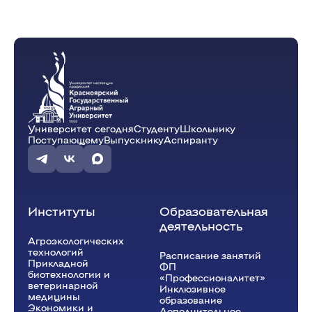
Университет сегодня
Студенту
Школьнику
Поступающему
Выпускнику
Аспиранту
Институты
Образовательная
деятельность
Агроэкологических
технологий
Расписание занятий
Прикладной
ФП
биотехнологии и
«Профессионалитет»
ветеринарной
Инклюзивное
медицины
образование
Экономики и
Дополнительное