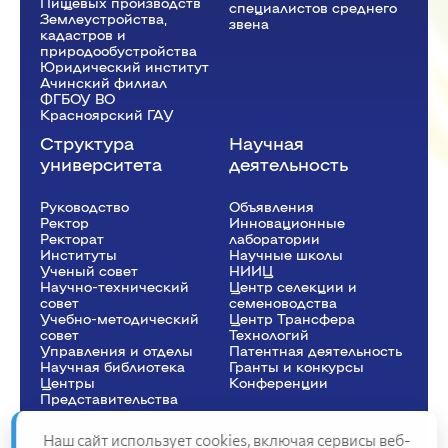
Пищевых производств
специалистов среднего
Землеустройства,
звена
кадастров и
природообустройства
Юридический институт
Ачинский филиал
ФГБОУ ВО
Красноярский ГАУ
Структура
Научная
университета
деятельность
Руководство
Объявления
Ректор
Инновационные
Рeкторат
лаборатории
Институты
Научные школы
Ученый совет
НИИЦ
Научно-технический
Центр селекции и
совет
семеноводства
Учебно-методический
Центр Трансфера
совет
Технологий
Управления и отделы
Патентная деятельность
Научная библиотека
Гранты и конкурсы
Центры
Конференции
Представительства
Наш сайт использует cookies, включая сервисы веб-