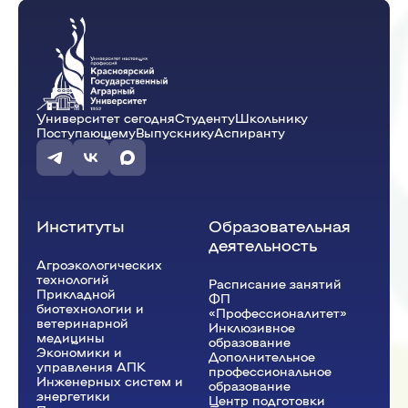
Университет сегодня
Студенту
Школьнику
Поступающему
Выпускнику
Аспиранту
Институты
Образовательная
деятельность
Агроэкологических
технологий
Расписание занятий
Прикладной
ФП
биотехнологии и
«Профессионалитет»
ветеринарной
Инклюзивное
медицины
образование
Экономики и
Дополнительное
управления АПК
профессиональное
Инженерных систем и
образование
энергетики
Центр подготовки