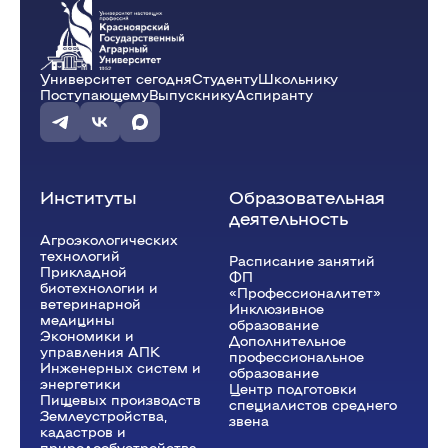
Университет сегодня
Студенту
Школьнику
Поступающему
Выпускнику
Аспиранту
Институты
Образовательная
деятельность
Агроэкологических
технологий
Расписание занятий
Прикладной
ФП
биотехнологии и
«Профессионалитет»
ветеринарной
Инклюзивное
медицины
образование
Экономики и
Дополнительное
управления АПК
профессиональное
Инженерных систем и
образование
энергетики
Центр подготовки
Пищевых производств
специалистов среднего
Землеустройства,
звена
кадастров и
природообустройства