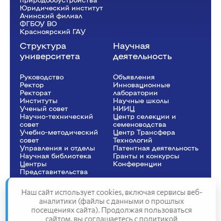
Юридический институт
Ачинский филиал
ФГБОУ ВО
Красноярский ГАУ
Структура
Научная
университета
деятельность
Руководство
Объявления
Ректор
Инновационные
Рeкторат
лаборатории
Институты
Научные школы
Ученый совет
НИИЦ
Научно-технический
Центр селекции и
совет
семеноводства
Учебно-методический
Центр Трансфера
совет
Технологий
Управления и отделы
Патентная деятельность
Научная библиотека
Гранты и конкурсы
Центры
Конференции
Представительства
Наш сайт использует cookies, включая сервисы веб-
аналитики (файлы с данными о прошлых
посещениях сайта). Продолжая пользоваться
Сведения об образовательной организации
сайтом, вы соглашаетесь с
политикой
Политика конфиденциальности