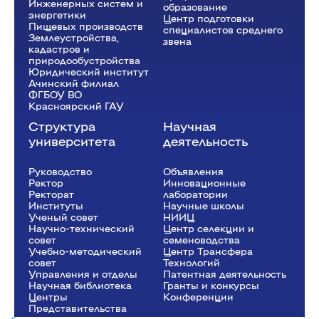
Инженерных систем и
образование
энергетики
Центр подготовки
Пищевых производств
специалистов среднего
Землеустройства,
звена
кадастров и
природообустройства
Юридический институт
Ачинский филиал
ФГБОУ ВО
Красноярский ГАУ
Структура
Научная
университета
деятельность
Руководство
Объявления
Ректор
Инновационные
Рeкторат
лаборатории
Институты
Научные школы
Ученый совет
НИИЦ
Научно-технический
Центр селекции и
совет
семеноводства
Учебно-методический
Центр Трансфера
совет
Технологий
Управления и отделы
Патентная деятельность
Научная библиотека
Гранты и конкурсы
Центры
Конференции
Представительства