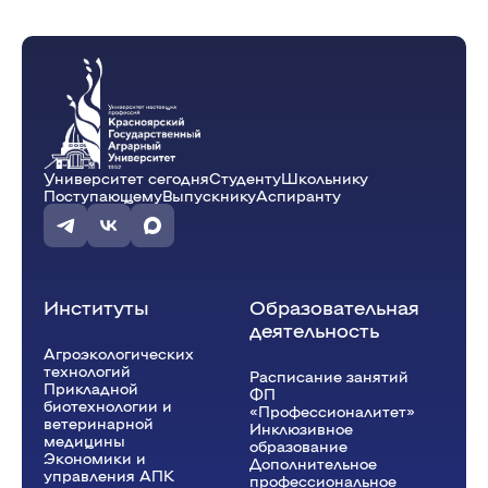
Университет сегодня
Студенту
Школьнику
Поступающему
Выпускнику
Аспиранту
Институты
Образовательная
деятельность
Агроэкологических
технологий
Расписание занятий
Прикладной
ФП
биотехнологии и
«Профессионалитет»
ветеринарной
Инклюзивное
медицины
образование
Экономики и
Дополнительное
управления АПК
профессиональное