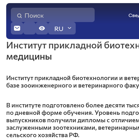
Све
RU
Институт прикладной биотех
Агроэкологических технологий
Основные сведения
медицины
Структура и органы управления
образовательной организацией
Общего земледелия и защиты растений
Документы
Растениеводства, селекции и
Образование
Институт прикладной биотехнологии и вете
семеноводства
Образовательные стандарты и требования
базе зооинженерного и ветеринарного факу
Почвоведения и агрохимии
Руководство
Ландшафтной архитектуры и ботаники
Педагогический состав
Экологии и природопользования
Физической культуры
В институте подготовлено более десяти тыс
Иностранные языки и профессиональные
по дневной форме обучения. Уровень подго
коммуникации
выпускников получили дипломы с отличием
заслуженными зоотехниками, ветеринарны
Прикладной биотехнологии и
сельского хозяйства РФ.
ветеринарной медицины