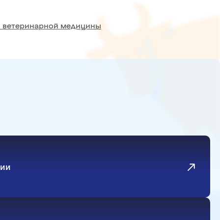
природообустройства
и ветеринарной медицины
Землеустройство и кадастры
Кадастр застроенных территорий и
геоинформационные технологии
Природообустройство
Безопасность жизнедеятельности
Юридический институт
Теории и истории государства и права
Гражданского права и процесса
Уголовного процесса, криминалистики и
основ судебной экспертизы
Уголовного права и криминологии
Земельного права и экологических
экспертиз
гии
Истории и политологии
Философии
Судебных экспертиз
Ачинский филиал ФГБОУ ВО