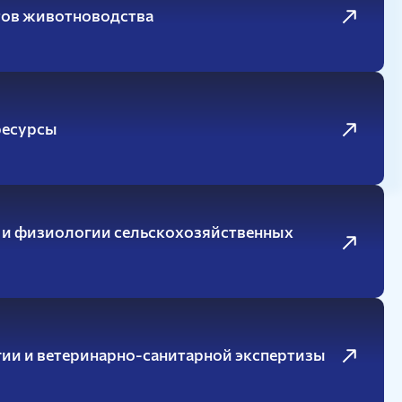
Красноярский ГАУ
тов животноводства
Правовых и социально-экономических
дисциплин
Агроинженерии
Центр подготовки специалистов
ресурсы
среднего звена
а и физиологии сельскохозяйственных
ии и ветеринарно-санитарной экспертизы