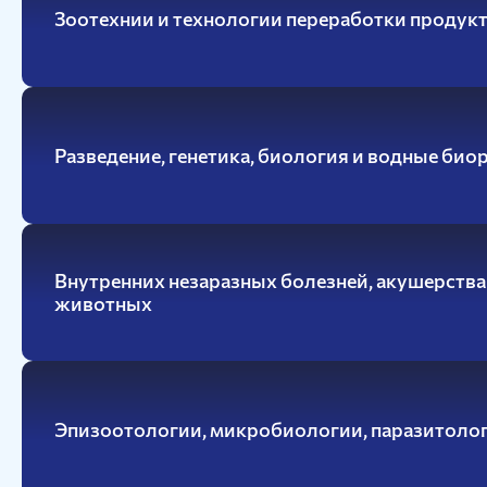
информационных систем
Зоотехнии и технологии переработки продук
Бухгалтерский учет и статистика
Психология, педагогика и экология
человека
Инженерных систем и
энергетики
Разведение, генетика, биология и водные био
Физики и математики
Механизация и технический сервис в АПК
Общеинженерных дисциплин
Системоэнергетики
Теоретических основ электротехники
Внутренних незаразных болезней, акушерств
Тракторы и автомобили
животных
Электроснабжения сельского хозяйства
Эпизоотологии, микробиологии, паразитолог