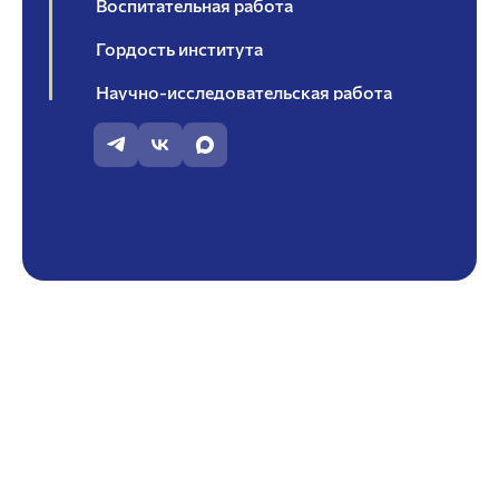
Воспитательная работа
Гордость института
Научно-исследовательская работа
Отзывы от работодателей, организаций
Практическое обучение студентов и
трудоустройство выпускников
Профессиональный потенциал института
Совет работодателей
Студенческое научное общество
Целевое обучение