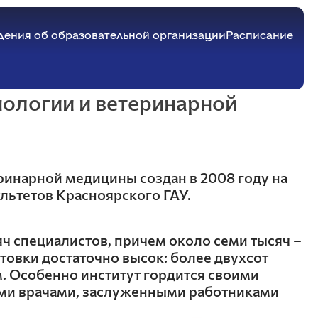
дения об образовательной организации
Расписание
нологии и ветеринарной
Пищевых производств
Материально-техническое обеспечение и
оснащенность образовательного
процесса. Доступная среда
Технологии хлебопекарного,
Стипендии и меры поддержки
кондитерского и макаронного
обучающихся
ринарной медицины создан в 2008 году на
производств
Платные образовательные услуги
льтетов Красноярского ГАУ.
Технология консервирования и пищевая
Финансово-хозяйственная деятельность
биотехнология
Вакантные места для приема (перевода)
Технология, оборудование бродильных и
обучающихся
пищевых производств
яч специалистов, причем около семи тысяч –
Международное сотрудничество
Товароведение и управление качеством
товки достаточно высок: более двухсот
Организация питания в образовательной
продукции АПК
организации
. Особенно институт гордится своими
Химии
ми врачами, заслуженными работниками
Землеустройства, кадастров и