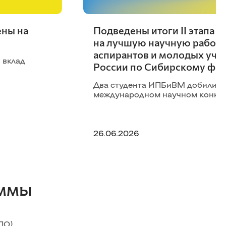
ены на
Подведены итоги II этапа 
на лучшую научную работу 
аспирантов и молодых учё
 вклад
России по Сибирскому фе
Два студента ИПБиВМ добились 
международном научном конкур
26.06.2026
аммы
ПО)