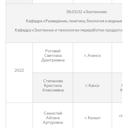
36.03.02 «Зоотехния»
Кафедра «Разведение, генетика, биология и водные б
Кафедра «Зоотехнии и технологии переработки продуктов 
Роговий
М
Светлана
г. Ачинск
Дмитриевна
2022
Степанова
Ф
Кристина
г. Канск
ГУ
Алексеевна
Кра
Семиспей
сель
Айлана
г. Кызыл
п
Артуровна
Ре