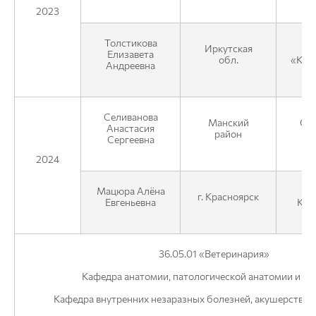
2023
Толстикова
Иркутская
Елизавета
обл.
«Кра
Андреевна
Селиванова
Манский
ОО
Анастасия
район
К
Сергеевна
2024
Мацюра Алёна
ГУ
г. Красноярск
Евгеньевна
Кра
36.05.01 «Ветеринария»
Кафедра анатомии, патологической анатомии и хи
Кафедра внутренних незаразных болезней, акушерства 