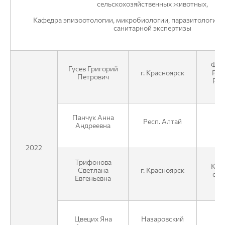
сельскохозяйственных животных,
Кафедра эпизоотологии, микробиологии, паразитологии и
санитарной экспертизы
ФГБ
Гусев Григорий
г. Красноярск
Реф
Петрович
Рос
Панчук Анна
БУ
Респ. Алтай
Андреевна
2022
Трифонова
КГК
Светлана
г. Красноярск
отд
Евгеньевна
Цвецих Яна
Назаровский
АО