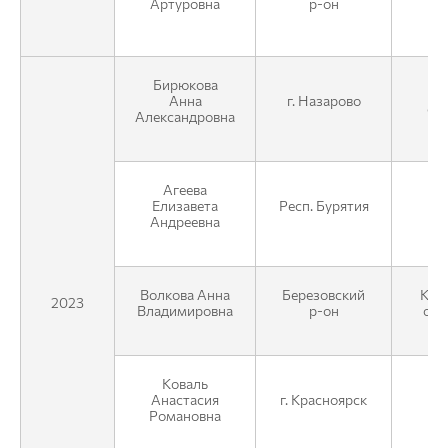
Артуровна
р-он
Бирюкова
КГ
Анна
г. Назарово
от
Александровна
Агеева
К
Елизавета
Респ. Бурятия
Андреевна
Волкова Анна
Березовский
КГК
2023
Владимировна
р-он
отд
Коваль
К
Анастасия
г. Красноярск
Романовна