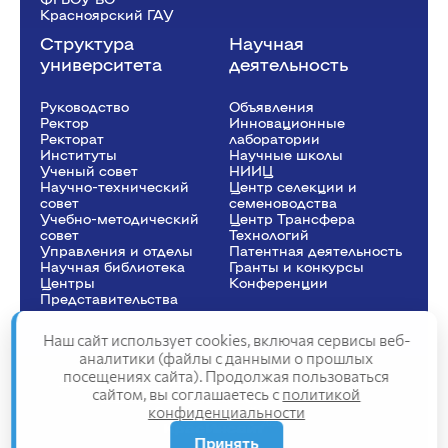
Красноярский ГАУ
Структура
Научная
университета
деятельность
Руководство
Объявления
Ректор
Инновационные
Рeкторат
лаборатории
Институты
Научные школы
Ученый совет
НИИЦ
Научно-технический
Центр селекции и
совет
семеноводства
Учебно-методический
Центр Трансфера
совет
Технологий
Управления и отделы
Патентная деятельность
Научная библиотека
Гранты и конкурсы
Центры
Конференции
Представительства
Наш сайт использует cookies, включая сервисы веб-
аналитики (файлы с данными о прошлых
посещениях сайта). Продолжая пользоваться
Сведения об образовательной организации
сайтом, вы соглашаетесь с
политикой
Политика конфиденциальности
конфиденциальности
Структура сайта
2025
Принять