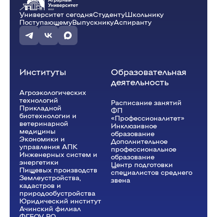
Университет сегодня
Студенту
Школьнику
Поступающему
Выпускнику
Аспиранту
Институты
Образовательная
деятельность
Агроэкологических
технологий
Расписание занятий
Прикладной
ФП
биотехнологии и
«Профессионалитет»
ветеринарной
Инклюзивное
медицины
образование
Экономики и
Дополнительное
управления АПК
профессиональное
Инженерных систем и
образование
энергетики
Центр подготовки
Пищевых производств
специалистов среднего
Землеустройства,
звена
кадастров и
природообустройства
Юридический институт
Ачинский филиал
ФГБОУ ВО