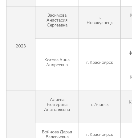
Засимова
КГК
г.
Анастасия
Новокузнецк
Сергеевна
2023
фед
по
Котова Анна
г. Красноярск
Андреевна
фи
Кра
Алиева
КГКУ
Екатерина
г. Ачинск
Анатольевна
Войнова Дарья
г. Красноярск
Валерьевна