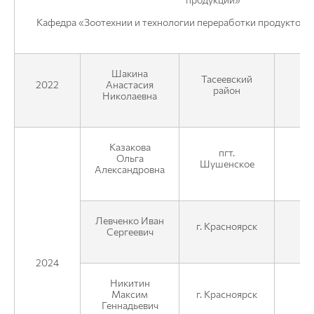
Кафедра «Зоотехнии и технологии переработки продуктов 
Шакина
Тасеевский
2022
Анастасия
О
район
Николаевна
Казакова
пгт.
А
Ольга
Шушенское
п
Александровна
Левченко Иван
Р
г. Красноярск
Сергеевич
2024
Никитин
Максим
г. Красноярск
ИП
Геннадьевич