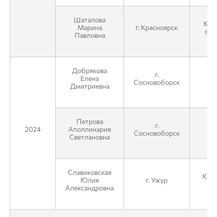
Шаталова
КГК
Марина
г. Красноярск
отд
Павловна
Добрякова
г.
Елена
Сосновоборск
Дмитриевна
Петрова
К
г.
2024
Аполлинария
Сосновоборск
Светлановна
Славиковская
КГКУ
Юлия
г. Ужур
Александровна