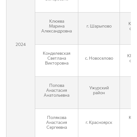
Клюева
КГК
Марина
г. Шарыпово
отд
Александровна
2024
Конделевская
КГКУ
Светлана
с. Новоселово
отд
Викторовна
Попова
Ужурский
Анастасия
район
Анатольевна
Полякова
КГК
Анастасия
г. Красноярск
Сергеевна