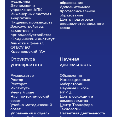
медицины
образование
Экономики и
Дополнительное
управления АПК
профессиональное
Инженерных систем и
образование
энергетики
Центр подготовки
Пищевых производств
специалистов среднего
Землеустройства,
звена
кадастров и
природообустройства
Юридический институт
Ачинский филиал
ФГБОУ ВО
Красноярский ГАУ
Структура
Научная
университета
деятельность
Руководство
Объявления
Ректор
Инновационные
Рeкторат
лаборатории
Институты
Научные школы
Ученый совет
НИИЦ
Научно-технический
Центр селекции и
совет
семеноводства
Учебно-методический
Центр Трансфера
совет
Технологий
Управления и отделы
Патентная деятельность