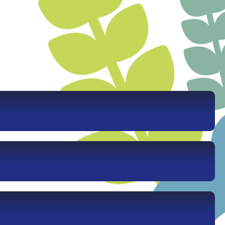
природообустройства
Землеустройство и кадастры
Кадастр застроенных территорий и
геоинформационные технологии
Природообустройство
Безопасность жизнедеятельности
Юридический институт
Теории и истории государства и права
Гражданского права и процесса
Уголовного процесса, криминалистики и
основ судебной экспертизы
Уголовного права и криминологии
Земельного права и экологических
экспертиз
Истории и политологии
Философии
Судебных экспертиз
Ачинский филиал ФГБОУ ВО