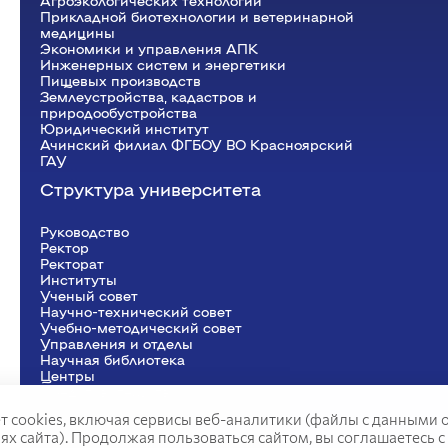
Агроэкологических технологий
Прикладной биотехнологии и ветеринарной
медицины
Экономики и управления АПК
Инженерных систем и энергетики
Пищевых производств
Землеустройства, кадастров и
природообустройства
Юридический институт
Ачинский филиал ФГБОУ ВО Красноярский
ГАУ
Структура университета
Руководство
Ректор
Рeкторат
Институты
Ученый совет
Научно-технический совет
Учебно-методический совет
Управления и отделы
Научная библиотека
Центры
Представительства
т cookies, включая сервисы веб-аналитики (файлы с данными 
 сайта). Продолжая пользоваться сайтом, вы соглашаетесь с