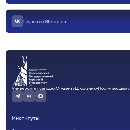
информационных систем
Бухгалтерский учет и статистика
Психология, педагогика и экология
человека
Группа во ВКонтакте
Инженерных систем и
энергетики
Физики и математики
Механизация и технический сервис в АПК
Общеинженерных дисциплин
Системоэнергетики
Теоретических основ электротехники
Тракторы и автомобили
Электроснабжения сельского хозяйства
Университет сегодня
Студенту
Школьнику
Поступающему
Институты