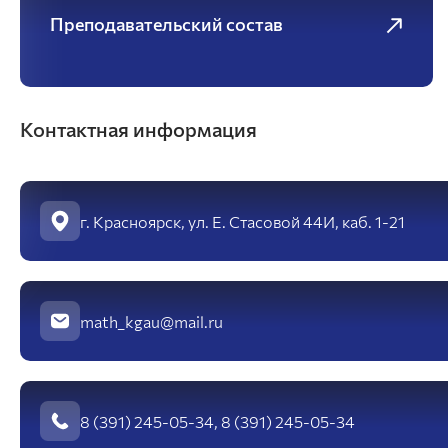
Преподавательский состав
Анатомии, патологической анатомии и
хирургии
Зоотехнии и технологии переработки
продуктов животноводства
Разведение, генетика, биология и водные
Контактная информация
биоресурсы
Внутренних незаразных болезней,
акушерства и физиологии
сельскохозяйственных животных
Эпизоотологии, микробиологии,
г. Красноярск, ул. Е. Стасовой 44И, каб. 1-21
паразитологии и ветеринарно-санитарной
экспертизы
Экономики и управления АПК
math_kgau@mail.ru
Организация и экономика
сельскохозяйственного производства
Управление социально-экономическими
системами
Информационные технологии и
8 (391) 245-05-34, 8 (391) 245-05-34
математическое обеспечение