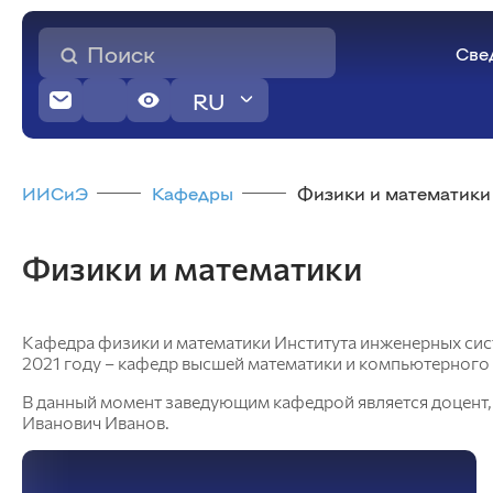
Све
RU
Агроэкологических технологий
Основные сведения
ИИСиЭ
Кафедры
Физики и математики
Структура и органы управления
образовательной организацией
Общего земледелия и защиты растений
Документы
Физики и математики
Растениеводства, селекции и
Образование
семеноводства
Образовательные стандарты и требования
Почвоведения и агрохимии
Руководство
Ландшафтной архитектуры и ботаники
Педагогический состав
Кафедра физики и математики Института инженерных сист
Экологии и природопользования
2021 году – кафедр высшей математики и компьютерного
Физической культуры
Иностранные языки и профессиональные
В данный момент заведующим кафедрой является доцент,
коммуникации
Иванович Иванов.
Прикладной биотехнологии и
ветеринарной медицины