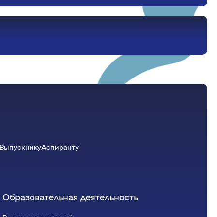
Красноярский ГАУ
Правовых и социально-экономических
дисциплин
Агроинженерии
Центр подготовки специалистов
среднего звена
Выпускнику
Аспиранту
Образовательная деятельность