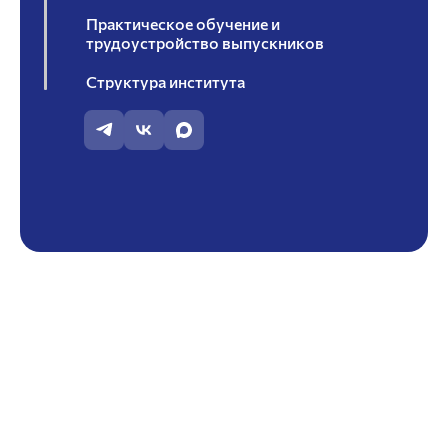
Практическое обучение и
трудоустройство выпускников
Структура института
Студенту
Студенческое научное общество ИИСиЭ
Совет работодателей ИИСиЭ