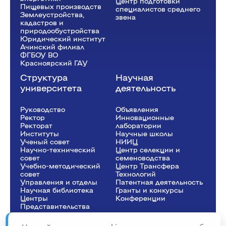
Центр подготовки
Пищевых производств
специалистов среднего
Землеустройства,
звена
кадастров и
природообустройства
Юридический институт
Ачинский филиал
ФГБОУ ВО
Красноярский ГАУ
Структура
Научная
университета
деятельность
Руководство
Объявления
Ректор
Инновационные
Рeкторат
лаборатории
Институты
Научные школы
Ученый совет
НИИЦ
Научно-технический
Центр селекции и
совет
семеноводства
Учебно-методический
Центр Трансфера
совет
Технологий
Управления и отделы
Патентная деятельность
Научная библиотека
Гранты и конкурсы
Центры
Конференции
Представительства