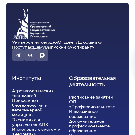
Университет сегодня
Студенту
Школьнику
Поступающему
Выпускнику
Аспиранту
Институты
Образовательная
деятельность
Агроэкологических
технологий
Расписание занятий
Прикладной
ФП
биотехнологии и
«Профессионалитет»
ветеринарной
Инклюзивное
медицины
образование
Экономики и
Дополнительное
управления АПК
профессиональное
Инженерных систем и
образование
энергетики