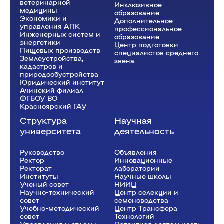
ветеринарной
Инклюзивное
медицины
образование
Экономики и
Дополнительное
управления АПК
профессиональное
Инженерных систем и
образование
энергетики
Центр подготовки
Пищевых производств
специалистов среднего
Землеустройства,
звена
кадастров и
природообустройства
Юридический институт
Ачинский филиал
ФГБОУ ВО
Красноярский ГАУ
Структура
Научная
университета
деятельность
Руководство
Объявления
Ректор
Инновационные
Рeкторат
лаборатории
Институты
Научные школы
Ученый совет
НИИЦ
Научно-технический
Центр селекции и
совет
семеноводства
Учебно-методический
Центр Трансфера
совет
Технологий