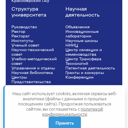
Красноярский ГАУ
Структура
Научная
университета
деятельность
Руководство
Объявления
Ректор
Инновационные
Рeкторат
лаборатории
Институты
Научные школы
Ученый совет
НИИЦ
Научно-технический
Центр селекции и
совет
семеноводства
Учебно-методический
Центр Трансфера
совет
Технологий
Управления и отделы
Патентная деятельность
Научная библиотека
Гранты и конкурсы
Центры
Конференции
Представительства
Наш сайт использует cookies, включая сервисы веб-
аналитики (файлы с данными о прошлых
посещениях сайта). Продолжая пользоваться
Сведения об образовательной организации
сайтом, вы соглашаетесь с
политикой
Политика конфиденциальности
конфиденциальности
Структура сайта
2025
Принять