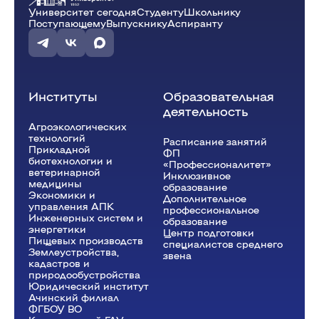
Университет сегодня
Студенту
Школьнику
Поступающему
Выпускнику
Аспиранту
Институты
Образовательная
деятельность
Агроэкологических
технологий
Расписание занятий
Прикладной
ФП
биотехнологии и
«Профессионалитет»
ветеринарной
Инклюзивное
медицины
образование
Экономики и
Дополнительное
управления АПК
профессиональное
Инженерных систем и
образование
энергетики
Центр подготовки
Пищевых производств
специалистов среднего
Землеустройства,
звена
кадастров и
природообустройства
Юридический институт
Ачинский филиал
ФГБОУ ВО