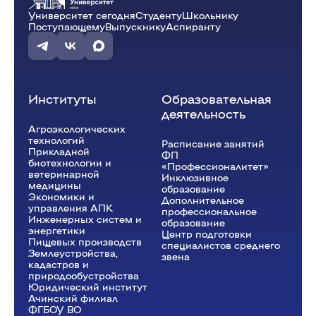
Университет сегодня
Студенту
Школьнику
Поступающему
Выпускнику
Аспиранту
Институты
Образовательная
деятельность
Агроэкологических
технологий
Расписание занятий
Прикладной
ФП
биотехнологии и
«Профессионалитет»
ветеринарной
Инклюзивное
медицины
образование
Экономики и
Дополнительное
управления АПК
профессиональное
Инженерных систем и
образование
энергетики
Центр подготовки
Пищевых производств
специалистов среднего
Землеустройства,
звена
кадастров и
природообустройства
Юридический институт
Ачинский филиал
ФГБОУ ВО