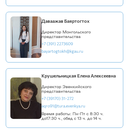
Даваажав Баяртогтох
Директор Монгольского
представительства
+7 (391) 2273609
bayartogtokh@kgau.ru
Крушельницкая Елена Алексеевна
Директор Эвенкийского
представительства
+7 (39170) 31-272
aqro91@tura.evenkya.ru
Время работы: Пн-Пт с 8:30 ч.
до17:30 ч., обед с 13 ч. до 14 ч.