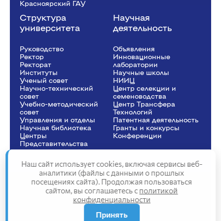
Красноярский ГАУ
Структура
Научная
университета
деятельность
Руководство
Объявления
Ректор
Инновационные
Рeкторат
лаборатории
Институты
Научные школы
Ученый совет
НИИЦ
Научно-технический
Центр селекции и
совет
семеноводства
Учебно-методический
Центр Трансфера
совет
Технологий
Управления и отделы
Патентная деятельность
Научная библиотека
Гранты и конкурсы
Центры
Конференции
Представительства
Наш сайт использует cookies, включая сервисы веб-
аналитики (файлы с данными о прошлых
посещениях сайта). Продолжая пользоваться
Сведения об образовательной организации
сайтом, вы соглашаетесь с
политикой
Политика конфиденциальности
конфиденциальности
Структура сайта
2025
Принять