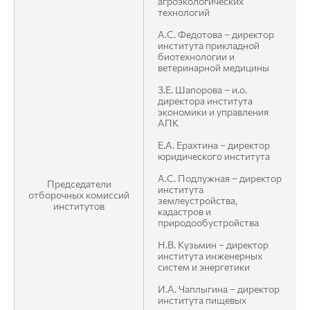
агроэкологических
технологий
А.С. Федотова – директор
института прикладной
биотехнологии и
ветеринарной медицины
З.Е. Шапорова – и.о.
директора института
экономики и управления
АПК
Е.А. Ерахтина – директор
юридического института
А.С. Подлужная – директор
Председатели
института
отборочных комиссий
землеустройства,
институтов
кадастров и
природообустройства
Н.В. Кузьмин – директор
института инженерных
систем и энергетики
И.А. Чаплыгина – директор
института пищевых