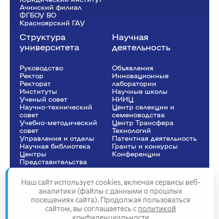
Ачинский филиал
ФГБОУ ВО
Красноярский ГАУ
Структура
Научная
университета
деятельность
Руководство
Объявления
Ректор
Инновационные
Рeкторат
лаборатории
Институты
Научные школы
Ученый совет
НИИЦ
Научно-технический
Центр селекции и
совет
семеноводства
Учебно-методический
Центр Трансфера
совет
Технологий
Управления и отделы
Патентная деятельность
Научная библиотека
Гранты и конкурсы
Центры
Конференции
Представительства
Наш сайт использует cookies, включая сервисы веб-
аналитики (файлы с данными о прошлых
посещениях сайта). Продолжая пользоваться
Сведения об образовательной организации
сайтом, вы соглашаетесь с
политикой
Политика конфиденциальности
конфиденциальности
Структура сайта