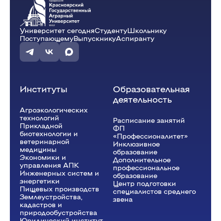
Университет сегодня
Студенту
Школьнику
Поступающему
Выпускнику
Аспиранту
Институты
Образовательная
деятельность
Агроэкологических
технологий
Расписание занятий
Прикладной
ФП
биотехнологии и
«Профессионалитет»
ветеринарной
Инклюзивное
медицины
образование
Экономики и
Дополнительное
управления АПК
профессиональное
Инженерных систем и
образование
энергетики
Центр подготовки
Пищевых производств
специалистов среднего
Землеустройства,
звена
кадастров и
природообустройства
Юридический институт