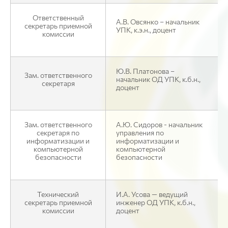
Ответственный
А.В. Овсянко – начальник
секретарь приемной
УПК, к.э.н., доцент
комиссии
Ю.В. Платонова –
Зам. ответственного
начальник ОД УПК, к.б.н.,
секретаря
доцент
Зам. ответственного
А.Ю. Сидоров - начальник
секретаря по
управления по
информатизации и
информатизации и
компьютерной
компьютерной
безопасности
безопасности
Технический
И.А. Усова — ведущий
секретарь приемной
инженер ОД УПК, к.б.н.,
комиссии
доцент