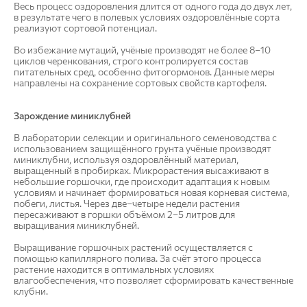
Весь процесс оздоровления длится от одного года до двух лет,
в результате чего в полевых условиях оздоровлённые сорта
реализуют сортовой потенциал.
Во избежание мутаций, учёные производят не более 8–10
циклов черенкования, строго контролируется состав
питательных сред, особенно фитогормонов. Данные меры
направлены на сохранение сортовых свойств картофеля.
Зарождение миниклубней
В лаборатории селекции и оригинального семеноводства с
использованием защищённого грунта учёные производят
миниклубни, используя оздоровлённый материал,
выращенный в пробирках. Микрорастения высаживают в
небольшие горшочки, где происходит адаптация к новым
условиям и начинает формироваться новая корневая система,
побеги, листья. Через две–четыре недели растения
пересаживают в горшки объёмом 2–5 литров для
выращивания миниклубней.
Выращивание горшочных растений осуществляется с
помощью капиллярного полива. За счёт этого процесса
растение находится в оптимальных условиях
влагообеспечения, что позволяет сформировать качественные
клубни.