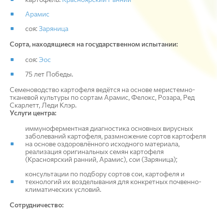
Арамис
соя:
Заряница
Сорта, находящиеся на государственном испытании:
соя:
Эос
75 лет Победы.
Семеноводство картофеля ведётся на основе меристемно-
тканевой культуры по сортам Арамис, Фелокс, Розара, Ред
Скарлетт, Леди Клэр.
Услуги центра:
иммуноферментная диагностика основных вирусных
заболеваний картофеля, размножение сортов картофеля
на основе оздоровлённого исходного материала,
реализация оригинальных семян картофеля
(Красноярский ранний, Арамис), сои (Заряница);
консультации по подбору сортов сои, картофеля и
технологий их возделывания для конкретных почвенно-
климатических условий.
Сотрудничество: