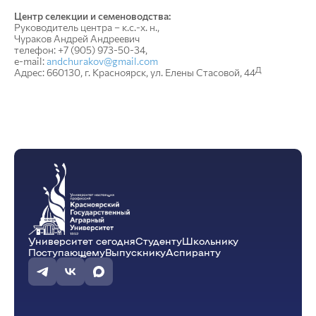
Центр селекции и семеноводства:
Руководитель центра – к.с.-х. н.,
Чураков Андрей Андреевич
телефон: +7 (905) 973-50-34,
e-mail:
andchurakov@gmail.com
Д
Адрес: 660130, г. Красноярск, ул. Елены Стасовой, 44
Университет сегодня
Студенту
Школьнику
Поступающему
Выпускнику
Аспиранту