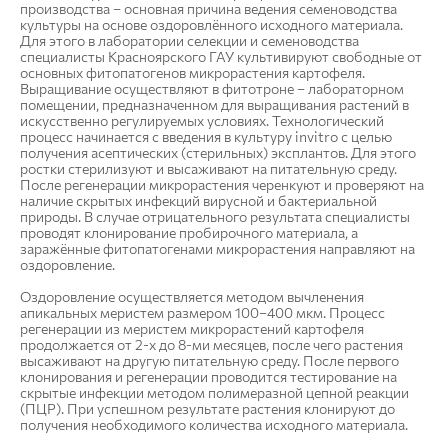
производства – основная причина ведения семеноводства
культуры на основе оздоровлённого исходного материала.
Для этого в лаборатории селекции и семеноводства
специалисты Красноярского ГАУ культивируют свободные от
основных фитопатогенов микрорастения картофеля.
Выращивание осуществляют в фитотроне – лабораторном
помещении, предназначенном для выращивания растений в
искусственно регулируемых условиях. Технологический
процесс начинается с введения в культуру invitro с целью
получения асептических (стерильных) эксплантов. Для этого
ростки стерилизуют и высаживают на питательную среду.
После регенерации микрорастения черенкуют и проверяют на
наличие скрытых инфекций вирусной и бактериальной
природы. В случае отрицательного результата специалисты
проводят клонирование пробирочного материала, а
заражённые фитопатогенами микрорастения направляют на
оздоровление.
Оздоровление осуществляется методом вычленения
апикальных меристем размером 100–400 мкм. Процесс
регенерации из меристем микрорастений картофеля
продолжается от 2-х до 8-ми месяцев, после чего растения
высаживают на другую питательную среду. После первого
клонирования и регенерации проводится тестирование на
скрытые инфекции методом полимеразной цепной реакции
(ПЦР). При успешном результате растения клонируют до
получения необходимого количества исходного материала.