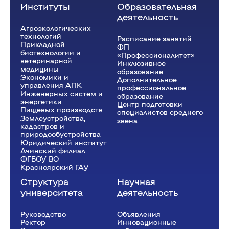
Институты
Образовательная
деятельность
Агроэкологических
технологий
Расписание занятий
Прикладной
ФП
биотехнологии и
«Профессионалитет»
ветеринарной
Инклюзивное
медицины
образование
Экономики и
Дополнительное
управления АПК
профессиональное
Инженерных систем и
образование
энергетики
Центр подготовки
Пищевых производств
специалистов среднего
Землеустройства,
звена
кадастров и
природообустройства
Юридический институт
Ачинский филиал
ФГБОУ ВО
Красноярский ГАУ
Структура
Научная
университета
деятельность
Руководство
Объявления
Ректор
Инновационные