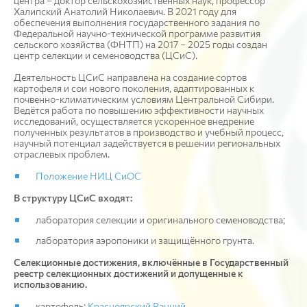
центра – доктор сельскохозяйственных наук, профессор
Халипский Анатолий Николаевич. В 2021 году для
обеспечения выполнения государственного задания по
Федеральной научно-технической программе развития
сельского хозяйства (ФНТП) на 2017 – 2025 годы создан
центр селекции и семеноводства (ЦСиС).
Деятельность ЦСиС направлена на создание сортов
картофеля и сои нового поколения, адаптированных к
почвенно-климатическим условиям Центральной Сибири.
Ведётся работа по повышению эффективности научных
исследований, осуществляется ускоренное внедрение
полученных результатов в производство и учебный процесс,
научный потенциал задействуется в решении региональных
отраслевых проблем.
Положение НИЦ СиОС
В структуру ЦСиС входят:
лаборатория селекции и оригинального семеноводства;
лаборатория аэропоники и защищённого грунта.
Селекционные достижения, включённые в Государственный
реестр селекционных достижений и допущенные к
использованию.
картофель:
Красноярский Ранний