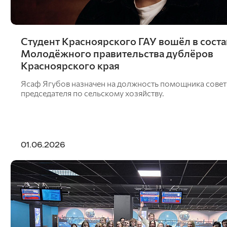
информационных систем
Бухгалтерский учет и статистика
Психология, педагогика и экология
человека
Студент Красноярского ГАУ вошёл в соста
Инженерных систем и
Молодёжного правительства дублёров
энергетики
Красноярского края
Ясаф Ягубов назначен на должность помощника совет
Физики и математики
председателя по сельскому хозяйству.
Механизация и технический сервис в АПК
Общеинженерных дисциплин
Системоэнергетики
Теоретических основ электротехники
Тракторы и автомобили
01.06.2026
Электроснабжения сельского хозяйства