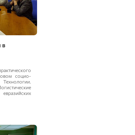
 в
рактического
новом социо-
 Технологии.
огистические
 евразийских