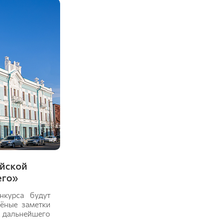
ийской
его»
нкурса будут
ёные заметки
 дальнейшего