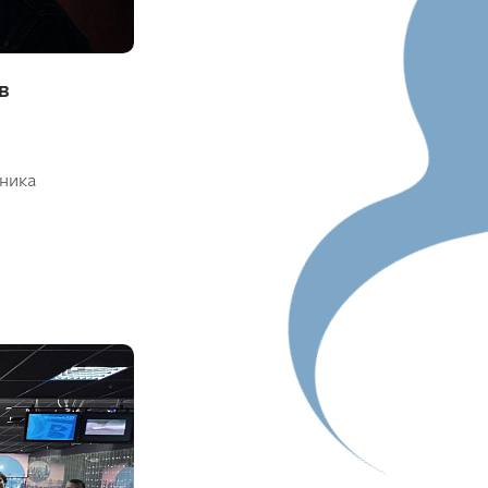
Красноярский ГАУ
Правовых и социально-экономических
в
дисциплин
Агроинженерии
Центр подготовки специалистов
ника
среднего звена