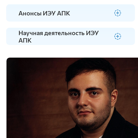
Анатомии, патологической анатомии и
Анонсы ИЭУ АПК
хирургии
Зоотехнии и технологии переработки
продуктов животноводства
Научная деятельность ИЭУ
Разведение, генетика, биология и водные
АПК
биоресурсы
Внутренних незаразных болезней,
акушерства и физиологии
сельскохозяйственных животных
Эпизоотологии, микробиологии,
паразитологии и ветеринарно-санитарной
экспертизы
Экономики и управления АПК
Организация и экономика
сельскохозяйственного производства
Управление социально-экономическими
системами
Информационные технологии и
математическое обеспечение