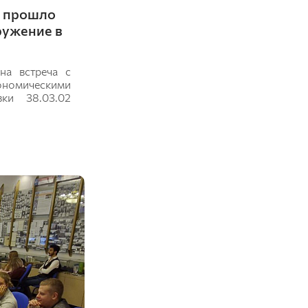
К прошло
ружение в
а встреча с
ономическими
ки 38.03.02