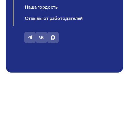
Наша гордость
Отзывы от работодателей
Профессиональный потенциал института
Научная работа
Воспитательная работа
Cтуденческие научные объединения
Совет работодателей