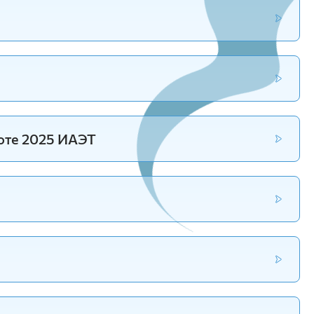
Красноярский ГАУ
Правовых и социально-экономических
дисциплин
Агроинженерии
Центр подготовки специалистов
среднего звена
оте 2025 ИАЭТ