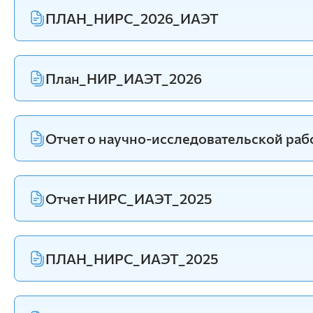
информационных систем
Бухгалтерский учет и статистика
ПЛАН_НИРС_2026_ИАЭТ
Психология, педагогика и экология
человека
Инженерных систем и
План_НИР_ИАЭТ_2026
энергетики
Физики и математики
Механизация и технический сервис в АПК
Отчет о научно-исследовательской раб
Общеинженерных дисциплин
Системоэнергетики
Теоретических основ электротехники
Тракторы и автомобили
Отчет НИРС_ИАЭТ_2025
Электроснабжения сельского хозяйства
ПЛАН_НИРС_ИАЭТ_2025