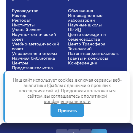
Руководство
Объявления
Ректор
Инновационные
Рeкторат
лаборатории
Институты
Научные школы
Ученый совет
НИИЦ
Научно-технический
Центр селекции и
совет
семеноводства
Учебно-методический
Центр Трансфера
совет
Технологий
Управления и отделы
Патентная деятельность
Научная библиотека
Гранты и конкурсы
Центры
Конференции
Представительства
Наш сайт использует cookies, включая сервисы веб-
аналитики (файлы с данными о прошлых
посещениях сайта). Продолжая пользоваться
Сведения об образовательной организации
сайтом, вы соглашаетесь с
политикой
Политика конфиденциальности
конфиденциальности
Структура сайта
2025
Принять