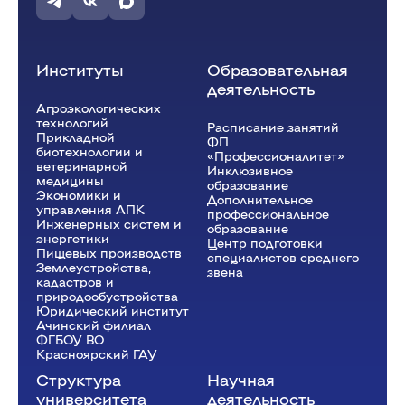
Институты
Образовательная
деятельность
Агроэкологических
технологий
Расписание занятий
Прикладной
ФП
биотехнологии и
«Профессионалитет»
ветеринарной
Инклюзивное
медицины
образование
Экономики и
Дополнительное
управления АПК
профессиональное
Инженерных систем и
образование
энергетики
Центр подготовки
Пищевых производств
специалистов среднего
Землеустройства,
звена
кадастров и
природообустройства
Юридический институт
Ачинский филиал
ФГБОУ ВО
Красноярский ГАУ
Структура
Научная
университета
деятельность