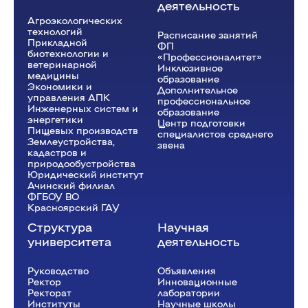
деятельность
Агроэкологических
технологий
Расписание занятий
Прикладной
ФП
биотехнологии и
«Профессионалитет»
ветеринарной
Инклюзивное
медицины
образование
Экономики и
Дополнительное
управления АПК
профессиональное
Инженерных систем и
образование
энергетики
Центр подготовки
Пищевых производств
специалистов среднего
Землеустройства,
звена
кадастров и
природообустройства
Юридический институт
Ачинский филиал
ФГБОУ ВО
Красноярский ГАУ
Структура
Научная
университета
деятельность
Руководство
Объявления
Ректор
Инновационные
Рeкторат
лаборатории
Институты
Научные школы