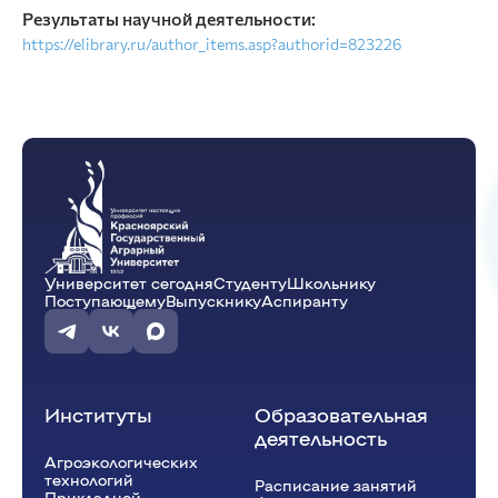
Результаты научной деятельности:
https://elibrary.ru/author_items.asp?authorid=823226
Университет сегодня
Студенту
Школьнику
Поступающему
Выпускнику
Аспиранту
Институты
Образовательная
деятельность
Агроэкологических
технологий
Расписание занятий
Прикладной