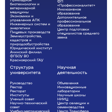
ФП
биотехнологии и
«Профессионалитет»
ветеринарной
Инклюзивное
медицины
образование
Экономики и
Дополнительное
управления АПК
профессиональное
Инженерных систем и
образование
энергетики
Центр подготовки
Пищевых производств
специалистов среднего
Землеустройства,
звена
кадастров и
природообустройства
Юридический институт
Ачинский филиал
ФГБОУ ВО
Красноярский ГАУ
Структура
Научная
университета
деятельность
Руководство
Объявления
Ректор
Инновационные
Рeкторат
лаборатории
Институты
Научные школы
Ученый совет
НИИЦ
Научно-технический
Центр селекции и
совет
семеноводства
Учебно-методический
Центр Трансфера