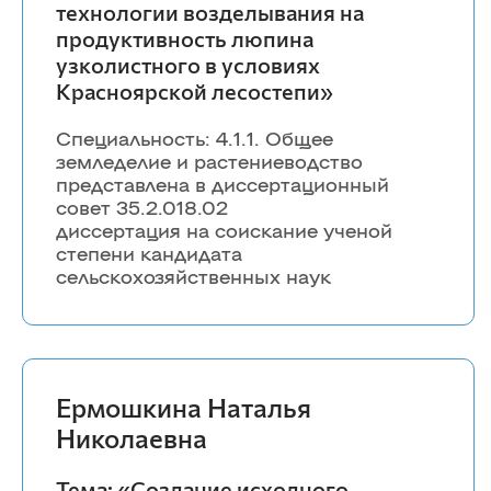
информационных систем
технологии возделывания на
Бухгалтерский учет и статистика
продуктивность люпина
Психология, педагогика и экология
узколистного в условиях
человека
Красноярской лесостепи»
Инженерных систем и
Специальность: 4.1.1. Общее
энергетики
земледелие и растениеводство
представлена в диссертационный
Физики и математики
совет 35.2.018.02
Механизация и технический сервис в АПК
диссертация на соискание ученой
Общеинженерных дисциплин
степени кандидата
Системоэнергетики
сельскохозяйственных наук
Теоретических основ электротехники
Тракторы и автомобили
Электроснабжения сельского хозяйства
Ермошкина Наталья
Николаевна
Тема: «Создание исходного