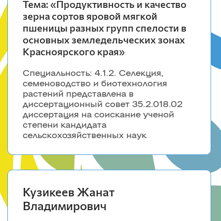
Наставники
природообустройства
Сведения о диссертационных советах
Институт экономики и
Тема: «Продуктивность и качество
в докторантуру
Типография
КрасГАУ
зерна сортов яровой мягкой
управления АПК
пшеницы разных групп спелости в
Землеустройство и кадастры
Новости
Психолог
Кадастр застроенных территорий и
основных земледельческих зонах
Нормативные документы
Эндаумент фонд
геоинформационные технологии
Юридический институт
Красноярского края»
Природообустройство
Безопасность жизнедеятельности
Анкетирование обучающихся
Специальность: 4.1.2. Селекция,
Архив Приемных кампаний
Автошкола
семеноводство и биотехнология
Представительства ФГБОУ ВО
Юридический институт
растений представлена в
Красноярский ГАУ
Социальная защита
диссертационный совет 35.2.018.02
Теории и истории государства и права
Видеостудия Jalinga
диссертация на соискание ученой
Гражданского права и процесса
степени кандидата
Уголовного процесса, криминалистики и
Сельскохозяйственные вузы
сельскохозяйственных наук
основ судебной экспертизы
Российской Федерации
Уголовного права и криминологии
Земельного права и экологических
экспертиз
Истории и политологии
Философии
Кузикеев Жанат
Судебных экспертиз
Владимирович
Ачинский филиал ФГБОУ ВО