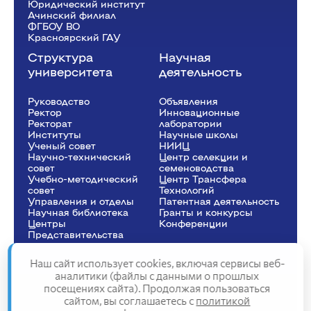
Юридический институт
Ачинский филиал
ФГБОУ ВО
Красноярский ГАУ
Структура
Научная
университета
деятельность
Руководство
Объявления
Ректор
Инновационные
Рeкторат
лаборатории
Институты
Научные школы
Ученый совет
НИИЦ
Научно-технический
Центр селекции и
совет
семеноводства
Учебно-методический
Центр Трансфера
совет
Технологий
Управления и отделы
Патентная деятельность
Научная библиотека
Гранты и конкурсы
Центры
Конференции
Представительства
Наш сайт использует cookies, включая сервисы веб-
аналитики (файлы с данными о прошлых
посещениях сайта). Продолжая пользоваться
Сведения об образовательной организации
сайтом, вы соглашаетесь с
политикой
Политика конфиденциальности