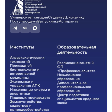
Университет сегодня
Студенту
Школьнику
Поступающему
Выпускнику
Аспиранту
Институты
Образовательная
деятельность
Агроэкологических
технологий
Расписание занятий
Прикладной
ФП
биотехнологии и
«Профессионалитет»
ветеринарной
Инклюзивное
медицины
образование
Экономики и
Дополнительное
управления АПК
профессиональное
Инженерных систем и
образование
энергетики
Центр подготовки
Пищевых производств
специалистов среднего
Землеустройства,
звена
кадастров и
природообустройства