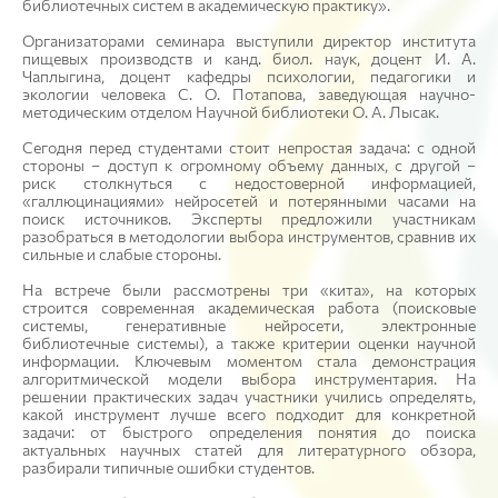
библиотечных систем в академическую практику».
Организаторами семинара выступили директор института
пищевых производств и канд. биол. наук, доцент И. А.
Чаплыгина, доцент кафедры психологии, педагогики и
экологии человека С. О. Потапова, заведующая научно-
методическим отделом Научной библиотеки О. А. Лысак.
Сегодня перед студентами стоит непростая задача: с одной
стороны ‒ доступ к огромному объему данных, с другой ‒
риск столкнуться с недостоверной информацией,
«галлюцинациями» нейросетей и потерянными часами на
поиск источников. Эксперты предложили участникам
разобраться в методологии выбора инструментов, сравнив их
сильные и слабые стороны.
На встрече были рассмотрены три «кита», на которых
строится современная академическая работа (поисковые
системы, генеративные нейросети, электронные
библиотечные системы), а также критерии оценки научной
информации. Ключевым моментом стала демонстрация
алгоритмической модели выбора инструментария. На
решении практических задач участники учились определять,
какой инструмент лучше всего подходит для конкретной
задачи: от быстрого определения понятия до поиска
актуальных научных статей для литературного обзора,
разбирали типичные ошибки студентов.