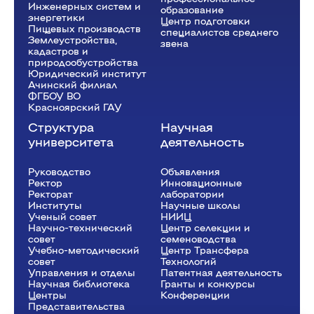
Инженерных систем и
образование
энергетики
Центр подготовки
Пищевых производств
специалистов среднего
Землеустройства,
звена
кадастров и
природообустройства
Юридический институт
Ачинский филиал
ФГБОУ ВО
Красноярский ГАУ
Структура
Научная
университета
деятельность
Руководство
Объявления
Ректор
Инновационные
Рeкторат
лаборатории
Институты
Научные школы
Ученый совет
НИИЦ
Научно-технический
Центр селекции и
совет
семеноводства
Учебно-методический
Центр Трансфера
совет
Технологий
Управления и отделы
Патентная деятельность
Научная библиотека
Гранты и конкурсы
Центры
Конференции
Представительства