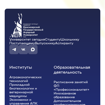
Университет сегодня
Студенту
Школьнику
Поступающему
Выпускнику
Аспиранту
Институты
Образовательная
деятельность
Агроэкологических
технологий
Расписание занятий
Прикладной
ФП
биотехнологии и
«Профессионалитет»
ветеринарной
Инклюзивное
медицины
образование
Экономики и
Дополнительное
управления АПК
профессиональное