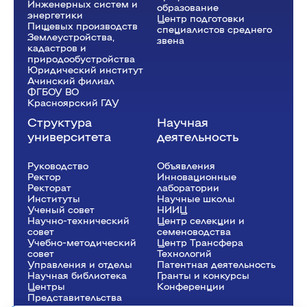
Инженерных систем и
образование
энергетики
Центр подготовки
Пищевых производств
специалистов среднего
Землеустройства,
звена
кадастров и
природообустройства
Юридический институт
Ачинский филиал
ФГБОУ ВО
Красноярский ГАУ
Структура
Научная
университета
деятельность
Руководство
Объявления
Ректор
Инновационные
Рeкторат
лаборатории
Институты
Научные школы
Ученый совет
НИИЦ
Научно-технический
Центр селекции и
совет
семеноводства
Учебно-методический
Центр Трансфера
совет
Технологий
Управления и отделы
Патентная деятельность
Научная библиотека
Гранты и конкурсы
Центры
Конференции
Представительства