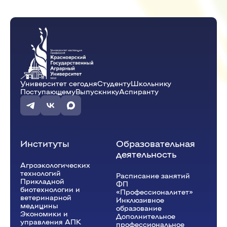
Университет сегодня
Студенту
Школьнику
Поступающему
Выпускнику
Аспиранту
Институты
Образовательная
деятельность
Агроэкологических
технологий
Расписание занятий
Прикладной
ФП
биотехнологии и
«Профессионалитет»
ветеринарной
Инклюзивное
медицины
образование
Экономики и
Дополнительное
управления АПК
профессиональное