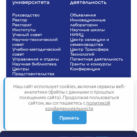
университета
деятельность
Руководство
Объявления
Ректор
Инновационные
Рeкторат
лаборатории
Институты
Научные школы
Ученый совет
НИИЦ
Научно-технический
Центр селекции и
совет
семеноводства
Учебно-методический
Центр Трансфера
совет
Технологий
Управления и отделы
Патентная деятельность
Научная библиотека
Гранты и конкурсы
Центры
Конференции
Представительства
Наш сайт использует cookies, включая сервисы веб-
аналитики (файлы с данными о прошлых
посещениях сайта). Продолжая пользоваться
Сведения об образовательной организации
сайтом, вы соглашаетесь с
политикой
Политика конфиденциальности
Структура сайта
конфиденциальности
2025
Принять