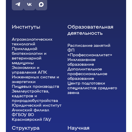
Институты
Образовательная
деятельность
Агроэкологических
технологий
Расписание занятий
Прикладной
ФП
биотехнологии и
«Профессионалитет»
ветеринарной
Инклюзивное
медицины
образование
Экономики и
Дополнительное
управления АПК
профессиональное
Инженерных систем и
образование
энергетики
Центр подготовки
Пищевых производств
специалистов среднего
Землеустройства,
звена
кадастров и
природообустройства
Юридический институт
Ачинский филиал
ФГБОУ ВО
Красноярский ГАУ
Структура
Научная