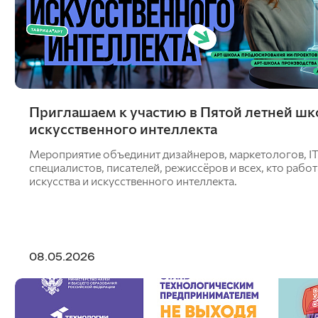
информационных систем
Бухгалтерский учет и статистика
Психология, педагогика и экология
человека
Инженерных систем и
энергетики
Приглашаем к участию в Пятой летней шк
Физики и математики
искусственного интеллекта
Механизация и технический сервис в АПК
Общеинженерных дисциплин
Мероприятие объединит дизайнеров, маркетологов, IT
Системоэнергетики
специалистов, писателей, режиссёров и всех, кто работ
Теоретических основ электротехники
искусства и искусственного интеллекта.
Тракторы и автомобили
Электроснабжения сельского хозяйства
08.05.2026