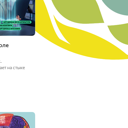
Красноярский ГАУ
Правовых и социально-экономических
дисциплин
Агроинженерии
Центр подготовки специалистов
оле
среднего звена
-
ает на стыке