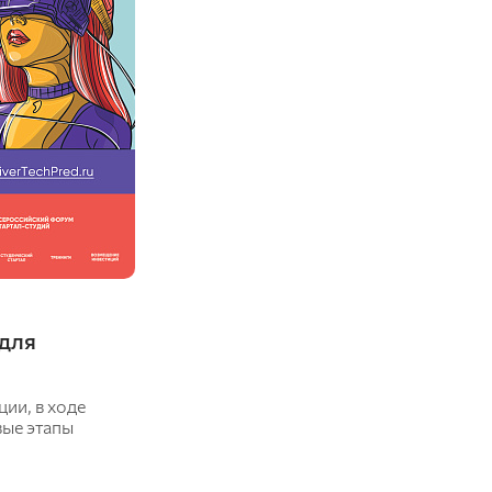
для
ии, в ходе
вые этапы