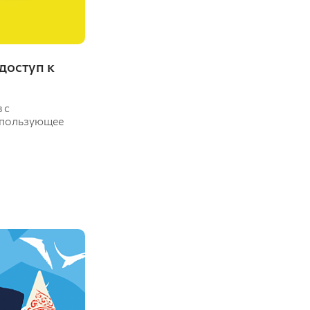
доступ к
 с
спользующее