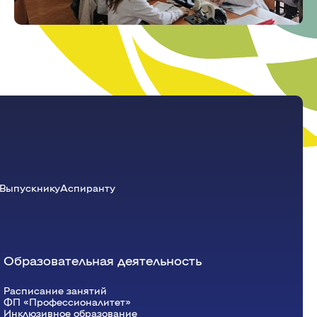
Красноярский ГАУ
Правовых и социально-экономических
дисциплин
Агроинженерии
Центр подготовки специалистов
среднего звена
Выпускнику
Аспиранту
Образовательная деятельность
Расписание занятий
ФП «Профессионалитет»
Инклюзивное образование