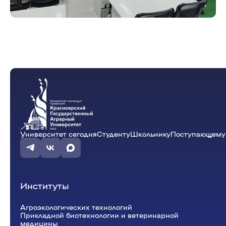
информационных систем
Бухгалтерский учет и статистика
Психология, педагогика и экология
человека
Инженерных систем и
энергетики
Физики и математики
Механизация и технический сервис в АПК
Общеинженерных дисциплин
Системоэнергетики
Теоретических основ электротехники
Университет сегодня
Студенту
Школьнику
Поступающему
Тракторы и автомобили
Электроснабжения сельского хозяйства
Институты
Агроэкологических технологий
Прикладной биотехнологии и ветеринарной
медицины