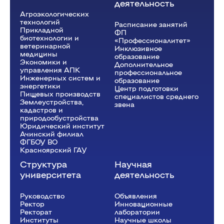
деятельность
Агроэкологических
технологий
Расписание занятий
Прикладной
ФП
биотехнологии и
«Профессионалитет»
ветеринарной
Инклюзивное
медицины
образование
Экономики и
Дополнительное
управления АПК
профессиональное
Инженерных систем и
образование
энергетики
Центр подготовки
Пищевых производств
специалистов среднего
Землеустройства,
звена
кадастров и
природообустройства
Юридический институт
Ачинский филиал
ФГБОУ ВО
Красноярский ГАУ
Структура
Научная
университета
деятельность
Руководство
Объявления
Ректор
Инновационные
Рeкторат
лаборатории
Институты
Научные школы