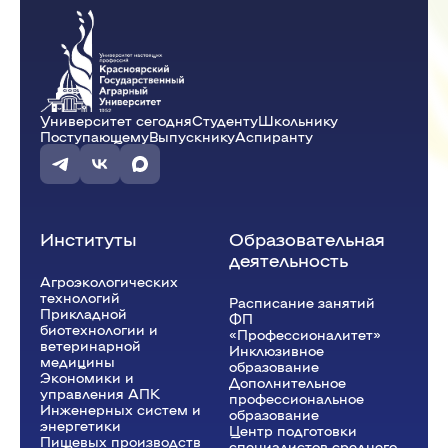
Университет сегодня
Студенту
Школьнику
Поступающему
Выпускнику
Аспиранту
Институты
Образовательная
деятельность
Агроэкологических
технологий
Расписание занятий
Прикладной
ФП
биотехнологии и
«Профессионалитет»
ветеринарной
Инклюзивное
медицины
образование
Экономики и
Дополнительное
управления АПК
профессиональное
Инженерных систем и
образование
энергетики
Центр подготовки
Пищевых производств
специалистов среднего