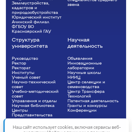
Землеустройства,
звена
кадастров и
природообустройства
Юридический институт
Ачинский филиал
ФГБОУ ВО
Красноярский ГАУ
Структура
Научная
университета
деятельность
Руководство
Объявления
Ректор
Инновационные
Рeкторат
лаборатории
Институты
Научные школы
Ученый совет
НИИЦ
Научно-технический
Центр селекции и
совет
семеноводства
Учебно-методический
Центр Трансфера
совет
Технологий
Управления и отделы
Патентная деятельность
Научная библиотека
Гранты и конкурсы
Центры
Конференции
Представительства
Наш сайт использует cookies, включая сервисы веб-