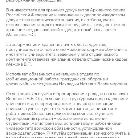
В университете для хранения документов Архивного фонда
Российской Федерации и законченных делопроизводством
документов практического значения, их отбора, учета,
использования и подготовки к передаче на государственное
хранение создан архивный отдел, который возглавляет
Малютина Е.С.
За оформление и хранение личных дел студентов,
поступивших по очной и очно – заочной формам обучения в
институты университета, ведением учета студенческого
контингента отвечает начальник отдела студенческие кадры
Межина В.П.
Исполняет обязанности начальника отдела по
мобилизационной работе, гражданской обороне и
чрезвычайным ситуациям Накладыч Наталья Владимировна.
Отдел воинского учёта и бронирования граждан возглавляет
Воронова Н.В. Отдел является структурным подразделением
университета, сформированным в целях организации
воинского учёта студентов, магистрантов, аспирантов и
работников. Основная цель отдела воинского учета и
бронирования граждан – обеспечение исполнения
студентами, магистрантами, аспирантами и работниками
университета воинской обязанности, установленной
законодательством РФ путём организации воинского учёта, а
также бронирование граждан, пребывающих в запасе на