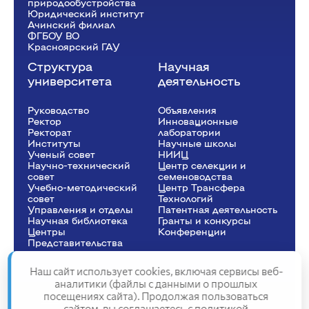
природообустройства
Юридический институт
Ачинский филиал
ФГБОУ ВО
Красноярский ГАУ
Структура
Научная
университета
деятельность
Руководство
Объявления
Ректор
Инновационные
Рeкторат
лаборатории
Институты
Научные школы
Ученый совет
НИИЦ
Научно-технический
Центр селекции и
совет
семеноводства
Учебно-методический
Центр Трансфера
совет
Технологий
Управления и отделы
Патентная деятельность
Научная библиотека
Гранты и конкурсы
Центры
Конференции
Представительства
Наш сайт использует cookies, включая сервисы веб-
аналитики (файлы с данными о прошлых
посещениях сайта). Продолжая пользоваться
Сведения об образовательной организации
сайтом, вы соглашаетесь с
политикой