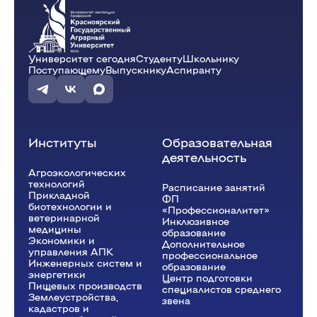
Университет сегодня
Студенту
Школьнику
Поступающему
Выпускнику
Аспиранту
Институты
Образовательная
деятельность
Агроэкологических
технологий
Расписание занятий
Прикладной
ФП
биотехнологии и
«Профессионалитет»
ветеринарной
Инклюзивное
медицины
образование
Экономики и
Дополнительное
управления АПК
профессиональное
Инженерных систем и
образование
энергетики
Центр подготовки
Пищевых производств
специалистов среднего
Землеустройства,
звена
кадастров и