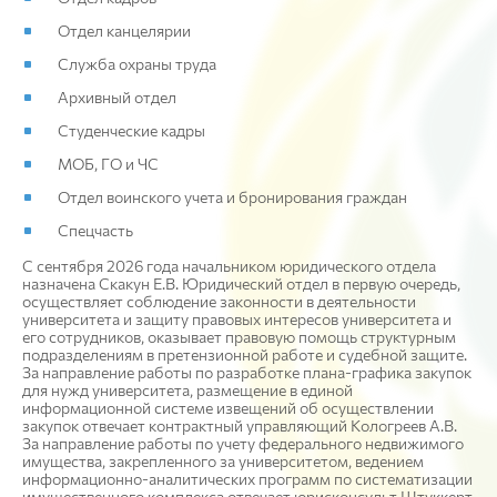
Отдел канцелярии
Служба охраны труда
Архивный отдел
Студенческие кадры
МОБ, ГО и ЧС
Отдел воинского учета и бронирования граждан
Спецчасть
С сентября 2026 года начальником юридического отдела
назначена Скакун Е.В. Юридический отдел в первую очередь,
осуществляет соблюдение законности в деятельности
университета и защиту правовых интересов университета и
его сотрудников, оказывает правовую помощь структурным
подразделениям в претензионной работе и судебной защите.
За направление работы по разработке плана-графика закупок
для нужд университета, размещение в единой
информационной системе извещений об осуществлении
закупок отвечает контрактный управляющий Кологреев А.В.
За направление работы по учету федерального недвижимого
имущества, закрепленного за университетом, ведением
информационно-аналитических программ по систематизации
имущественного комплекса отвечает юрисконсульт Штуккерт