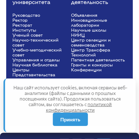
университета
деятельность
Руководство
Объявления
Ректор
Инновационные
Рeкторат
лаборатории
Институты
Научные школы
Ученый совет
НИИЦ
Научно-технический
Центр селекции и
совет
семеноводства
Учебно-методический
Центр Трансфера
совет
Технологий
Управления и отделы
Патентная деятельность
Научная библиотека
Гранты и конкурсы
Центры
Конференции
Представительства
Наш сайт использует cookies, включая сервисы веб-
аналитики (файлы с данными о прошлых
посещениях сайта). Продолжая пользоваться
Сведения об образовательной организации
сайтом, вы соглашаетесь с
политикой
Политика конфиденциальности
конфиденциальности
Структура сайта
2025
Принять