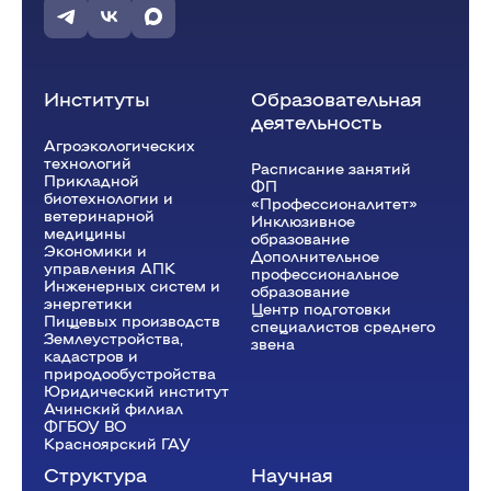
Институты
Образовательная
деятельность
Агроэкологических
технологий
Расписание занятий
Прикладной
ФП
биотехнологии и
«Профессионалитет»
ветеринарной
Инклюзивное
медицины
образование
Экономики и
Дополнительное
управления АПК
профессиональное
Инженерных систем и
образование
энергетики
Центр подготовки
Пищевых производств
специалистов среднего
Землеустройства,
звена
кадастров и
природообустройства
Юридический институт
Ачинский филиал
ФГБОУ ВО
Красноярский ГАУ
Структура
Научная