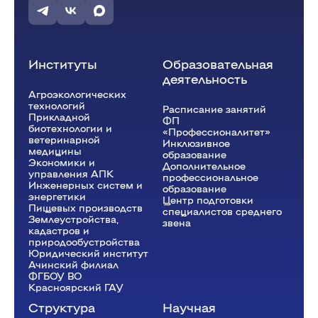
Институты
Образовательная
деятельность
Агроэкологических
технологий
Расписание занятий
Прикладной
ФП
биотехнологии и
«Профессионалитет»
ветеринарной
Инклюзивное
медицины
образование
Экономики и
Дополнительное
управления АПК
профессиональное
Инженерных систем и
образование
энергетики
Центр подготовки
Пищевых производств
специалистов среднего
Землеустройства,
звена
кадастров и
природообустройства
Юридический институт
Ачинский филиал
ФГБОУ ВО
Красноярский ГАУ
Структура
Научная