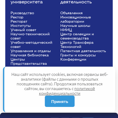
университета
деятельность
Руководство
Объявления
Ректор
Инновационные
Рeкторат
лаборатории
Институты
Научные школы
Ученый совет
НИИЦ
Научно-технический
Центр селекции и
совет
семеноводства
Учебно-методический
Центр Трансфера
совет
Технологий
Управления и отделы
Патентная деятельность
Научная библиотека
Гранты и конкурсы
Центры
Конференции
Представительства
Наш сайт использует cookies, включая сервисы веб-
аналитики (файлы с данными о прошлых
посещениях сайта). Продолжая пользоваться
Сведения об образовательной организации
сайтом, вы соглашаетесь с
политикой
Политика конфиденциальности
конфиденциальности
Структура сайта
2025
Принять