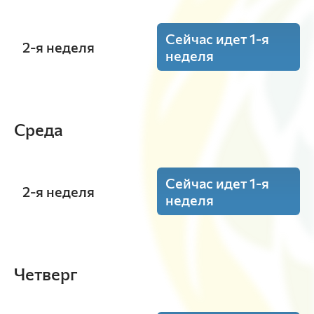
Сейчас идет 1-я
2-я неделя
неделя
19:10 - 20:40
Основы военной подготовки
(Лекция)
Среда
ауд. Ч1-06
Ковальчук А.Н.
Э-36-23v
Сейчас идет 1-я
2-я неделя
неделя
17:30 - 19:00
Маркетинг
(Лекция)
Четверг
ауд. Э4-03
Чепелева К.В.
Э-36-23v