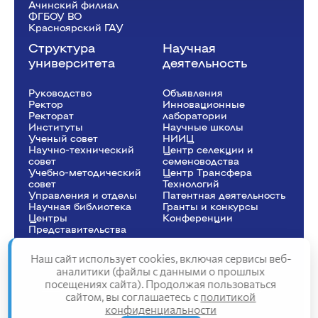
Ачинский филиал
ФГБОУ ВО
Красноярский ГАУ
Структура
Научная
университета
деятельность
Руководство
Объявления
Ректор
Инновационные
Рeкторат
лаборатории
Институты
Научные школы
Ученый совет
НИИЦ
Научно-технический
Центр селекции и
совет
семеноводства
Учебно-методический
Центр Трансфера
совет
Технологий
Управления и отделы
Патентная деятельность
Научная библиотека
Гранты и конкурсы
Центры
Конференции
Представительства
Наш сайт использует cookies, включая сервисы веб-
аналитики (файлы с данными о прошлых
посещениях сайта). Продолжая пользоваться
Сведения об образовательной организации
сайтом, вы соглашаетесь с
политикой
Политика конфиденциальности
конфиденциальности
Структура сайта
2025