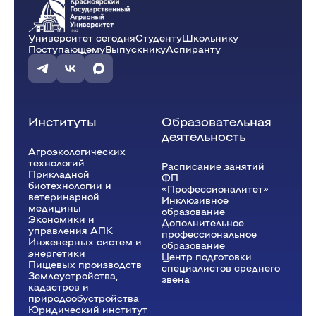
Университет сегодня
Студенту
Школьнику
10:15 - 11:45
Поступающему
Выпускнику
Аспиранту
Основы военной подготовки
(Пр.)
ауд. Ч1-06
Ковальчук А.Н.
Э-36-23v
Институты
Образовательная
деятельность
Агроэкологических
12:15 - 13:45
технологий
Расписание занятий
Прикладной
ФП
биотехнологии и
Основы военной подготовки
(Пр.)
«Профессионалитет»
ветеринарной
Инклюзивное
ауд. Ч1-06
медицины
образование
Экономики и
Дополнительное
Ковальчук А.Н.
Э-36-23v
управления АПК
профессиональное
Инженерных систем и
образование
энергетики
Центр подготовки
Пищевых производств
специалистов среднего
Землеустройства,
звена
кадастров и
природообустройства
Юридический институт