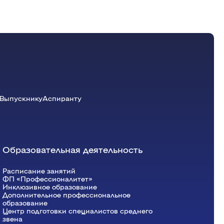
ети
(Лаб.)
икум
(Лекция)
подготовки
3o
(Пр.)
ети
(Лаб.)
Выпускнику
Аспиранту
 по физической культуре и спорту
Образовательная деятельность
Расписание занятий
ФП «Профессионалитет»
Инклюзивное образование
Дополнительное профессиональное
образование
Центр подготовки специалистов среднего
звена