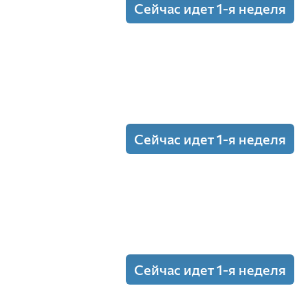
Сейчас идет 1-я неделя
икум
(Лаб.)
3o
икум
(Лаб.)
3o
Сейчас идет 1-я неделя
подготовки
(Пр.)
 по физической культуре и спорту
Сейчас идет 1-я неделя
подготовки
(Пр.)