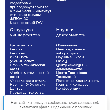
звена
кадастров и
природообустройства
Юридический институт
Ачинский филиал
ФГБОУ ВО
Красноярский ГАУ
Структура
Научная
университета
деятельность
Руководство
Объявления
Ректор
Инновационные
Рeкторат
лаборатории
Институты
Научные школы
Ученый совет
НИИЦ
Научно-технический
Центр селекции и
совет
семеноводства
Учебно-методический
Центр Трансфера
совет
Технологий
Управления и отделы
Патентная деятельность
Научная библиотека
Гранты и конкурсы
Центры
Конференции
Представительства
Наш сайт использует cookies, включая сервисы веб-
аналитики (файлы с данными о прошлых