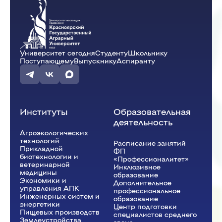
Университет сегодня
Студенту
Школьнику
Поступающему
Выпускнику
Аспиранту
Институты
Образовательная
деятельность
Агроэкологических
технологий
Расписание занятий
Прикладной
ФП
биотехнологии и
«Профессионалитет»
ветеринарной
Инклюзивное
медицины
образование
Экономики и
Дополнительное
управления АПК
профессиональное
Инженерных систем и
образование
энергетики
Центр подготовки
Пищевых производств
специалистов среднего
Землеустройства,