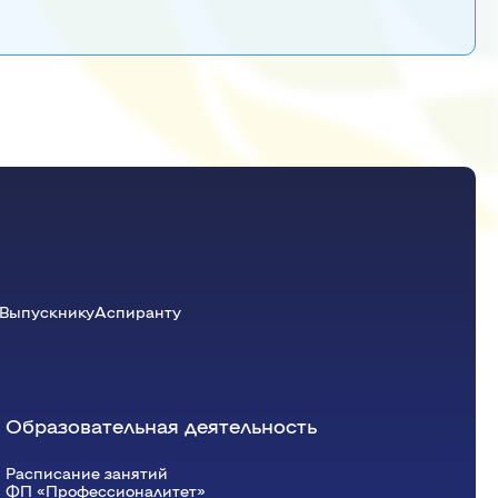
Красноярский ГАУ
Правовых и социально-экономических
дисциплин
Агроинженерии
Центр подготовки специалистов
среднего звена
Выпускнику
Аспиранту
Образовательная деятельность
Расписание занятий
ФП «Профессионалитет»