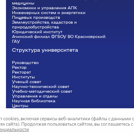
медицины
Экономики и управления АПК
Инженерных систем и энергетики
Пищевых производств
Землеустройства, кадастров и
природообустройства
Юридический институт
Ачинский филиал ФГБОУ ВО Красноярский
ГАУ
Структура университета
Руководство
Ректор
Рeкторат
Институты
Ученый совет
Научно-технический совет
Учебно-методический совет
Управления и отделы
Научная библиотека
Центры
Представительства
т cookies, включая сервисы веб-аналитики (файлы с данными 
 сайта). Продолжая пользоваться сайтом, вы соглашаетесь с
енциальности