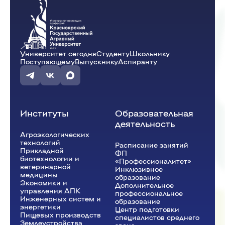
Университет сегодня
Студенту
Школьнику
Поступающему
Выпускнику
Аспиранту
Институты
Образовательная
деятельность
Агроэкологических
технологий
Расписание занятий
Прикладной
ФП
биотехнологии и
«Профессионалитет»
ветеринарной
Инклюзивное
медицины
образование
Экономики и
Дополнительное
управления АПК
профессиональное
Инженерных систем и
образование
энергетики
Центр подготовки
Пищевых производств
специалистов среднего
Землеустройства,