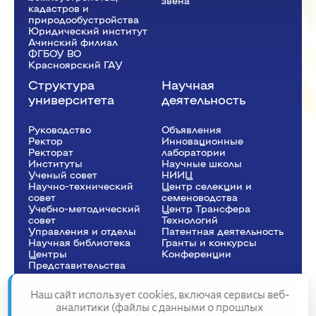
звена
кадастров и
природообустройства
Юридический институт
Ачинский филиал
ФГБОУ ВО
Красноярский ГАУ
Структура
Научная
университета
деятельность
Руководство
Объявления
Ректор
Инновационные
Рeкторат
лаборатории
Институты
Научные школы
Ученый совет
НИИЦ
Научно-технический
Центр селекции и
совет
семеноводства
Учебно-методический
Центр Трансфера
совет
Технологий
Управления и отделы
Патентная деятельность
Научная библиотека
Гранты и конкурсы
Центры
Конференции
Представительства
Наш сайт использует cookies, включая сервисы веб-
аналитики (файлы с данными о прошлых