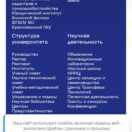
звена
кадастров и
природообустройства
Юридический институт
Ачинский филиал
ФГБОУ ВО
Красноярский ГАУ
Структура
Научная
университета
деятельность
Руководство
Объявления
Ректор
Инновационные
Рeкторат
лаборатории
Институты
Научные школы
Ученый совет
НИИЦ
Научно-технический
Центр селекции и
совет
семеноводства
Учебно-методический
Центр Трансфера
совет
Технологий
Управления и отделы
Патентная деятельность
Научная библиотека
Гранты и конкурсы
Центры
Конференции
Представительства
Наш сайт использует cookies, включая сервисы веб-
аналитики (файлы с данными о прошлых