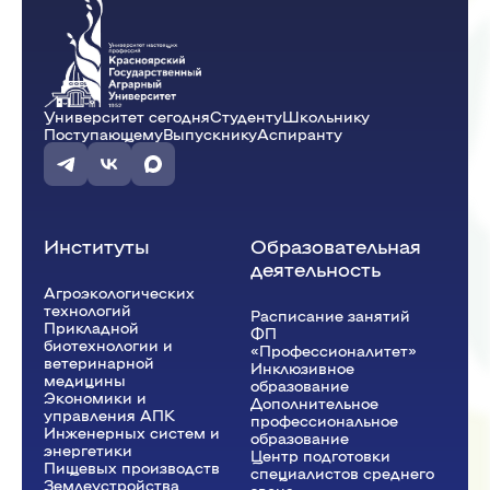
Университет сегодня
Студенту
Школьнику
Поступающему
Выпускнику
Аспиранту
Институты
Образовательная
деятельность
Агроэкологических
технологий
Расписание занятий
Прикладной
ФП
биотехнологии и
«Профессионалитет»
ветеринарной
Инклюзивное
медицины
образование
Экономики и
Дополнительное
управления АПК
профессиональное
Инженерных систем и
образование
энергетики
Центр подготовки
Пищевых производств
специалистов среднего
Землеустройства,