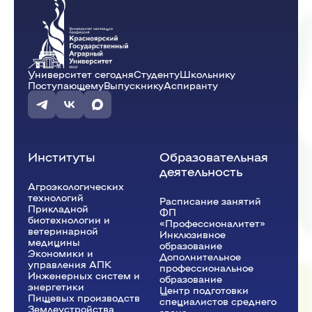
Университет сегодня
Студенту
Школьнику
Поступающему
Выпускнику
Аспиранту
Институты
Образовательная
деятельность
Агроэкологических
технологий
Расписание занятий
Прикладной
ФП
биотехнологии и
«Профессионалитет»
ветеринарной
Инклюзивное
медицины
образование
Экономики и
Дополнительное
управления АПК
профессиональное
Инженерных систем и
образование
энергетики
Центр подготовки
Пищевых производств
специалистов среднего
Землеустройства,