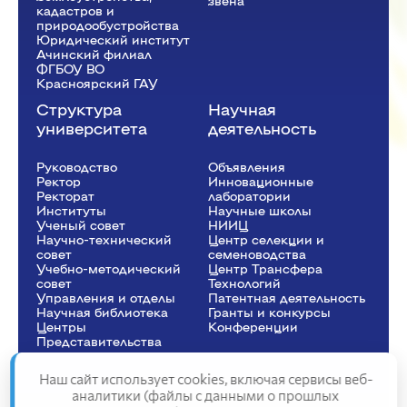
звена
кадастров и
природообустройства
Юридический институт
Ачинский филиал
ФГБОУ ВО
Красноярский ГАУ
Структура
Научная
университета
деятельность
Руководство
Объявления
Ректор
Инновационные
Рeкторат
лаборатории
Институты
Научные школы
Ученый совет
НИИЦ
Научно-технический
Центр селекции и
совет
семеноводства
Учебно-методический
Центр Трансфера
совет
Технологий
Управления и отделы
Патентная деятельность
Научная библиотека
Гранты и конкурсы
Центры
Конференции
Представительства
Наш сайт использует cookies, включая сервисы веб-
аналитики (файлы с данными о прошлых